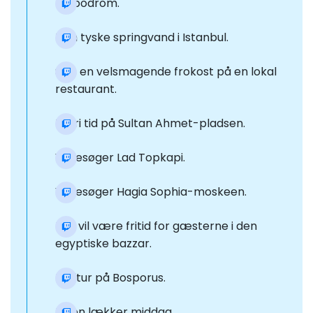
Hippodrom.
Den tyske springvand i Istanbul.
Spis en velsmagende frokost på en lokal
restaurant.
Til fri tid på Sultan Ahmet-pladsen.
Vi besøger Lad Topkapi.
Vi besøger Hagia Sophia-moskeen.
Der vil være fritid for gæsterne i den
egyptiske bazzar.
Bådtur på Bosporus.
Få en lækker middag.