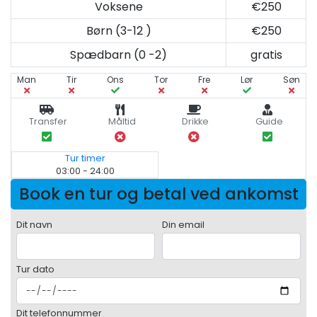
Voksene
€250
Børn (3-12 )
€250
Spædbarn (0 -2)
gratis
Man
Tir
Ons
Tor
Fre
Lør
Søn
Transfer
Måltid
Drikke
Guide
Tur timer
03:00 - 24:00
Book en tur og betal ved ankomst
Dit navn
Din email
Tur dato
Dit telefonnummer