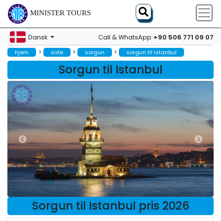
MINISTER TOURS
+90 506 771 09 07
Dansk
Call & WhatsApp
>
>
>
hjem
side
sorgun
sorgun til istanbul
Sorgun til Istanbul
Sorgun til Istanbul pris 2026