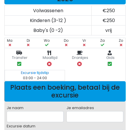
Volwassenen
€250
Kinderen (3-12 )
€250
Baby's (0 -2)
vrij
Ma
Di
Wo
Do
Vr
Za
Zo
Transfer
Maaltijd
Drankjes
Gids
Excursie tijdstip
03:00 - 24:00
Plaats een boeking, betaal bij de
excursie
Je naam
Je emailadres
Excursie datum