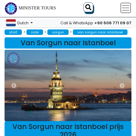
MINISTER TOURS
+90 506 771 09 07
Dutch
Call & WhatsApp
>
>
>
start
side
sorgun
van sorgun naar istanboel
Van Sorgun naar Istanboel
Van Sorgun naar Istanboel prijs
2026