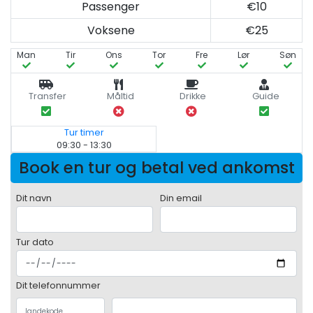
Passenger
€10
Voksene
€25
Man
Tir
Ons
Tor
Fre
Lør
Søn
Transfer
Måltid
Drikke
Guide
Tur timer
09:30 - 13:30
Book en tur og betal ved ankomst
Dit navn
Din email
Tur dato
Dit telefonnummer