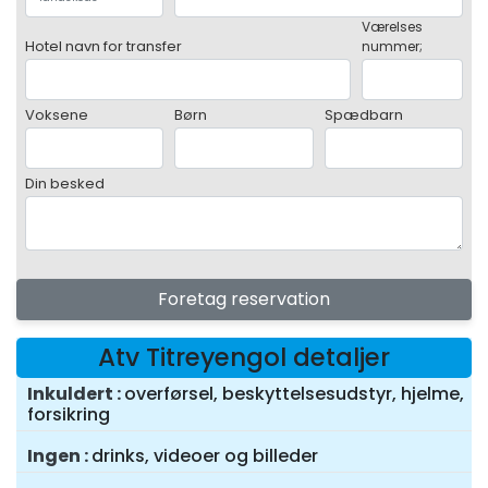
Værelses
Hotel navn for transfer
nummer;
Voksene
Børn
Spædbarn
Din besked
Foretag reservation
Atv Titreyengol detaljer
Inkuldert
overførsel, beskyttelsesudstyr, hjelme,
forsikring
Ingen
drinks, videoer og billeder