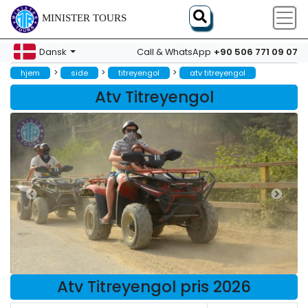
MINISTER TOURS
+90 506 771 09 07
Dansk
Call & WhatsApp
>
>
>
hjem
side
titreyengol
atv titreyengol
Atv Titreyengol
Atv Titreyengol pris 2026