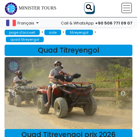
MINISTER TOURS
+90 506 771 09 07
Français
Call & WhatsApp
>
>
>
page d'accueil
side
titreyengol
quad titreyengol
Quad Titreyengol
Quad Titreyengol prix 2026