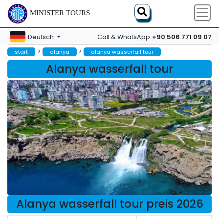
MINISTER TOURS
+90 506 771 09 07
Deutsch
Call & WhatsApp
>
>
start
alanya
alanya wasserfall tour
Alanya wasserfall tour
Alanya wasserfall tour preis 2026