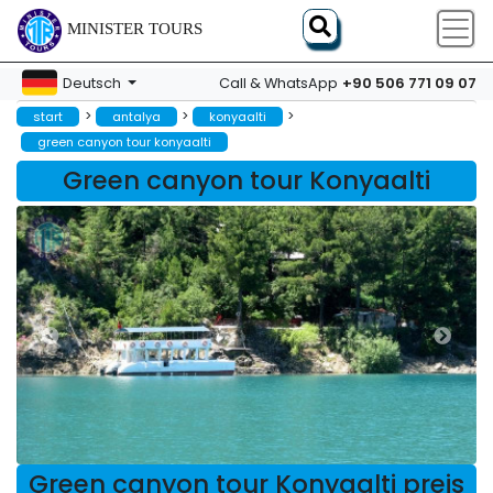
MINISTER TOURS
+90 506 771 09 07
Deutsch
Call & WhatsApp
>
>
>
start
antalya
konyaalti
green canyon tour konyaalti
Green canyon tour Konyaalti
Green canyon tour Konyaalti preis