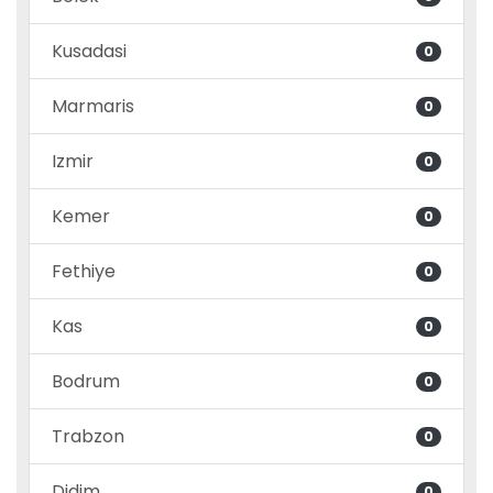
Kusadasi
0
Marmaris
0
Izmir
0
Kemer
0
Fethiye
0
Kas
0
Bodrum
0
Trabzon
0
Didim
0