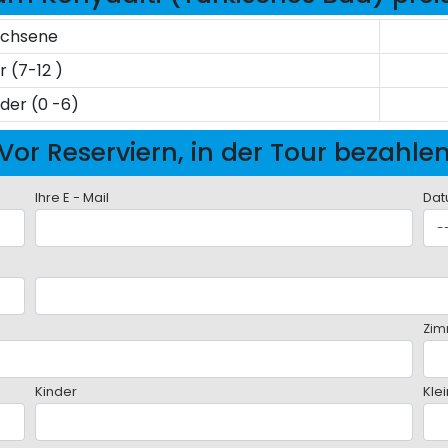
achsene
r (7-12 )
nder (0 -6)
Vor Reserviern, in der Tour bezahle
Ihre E - Mail
Dat
Zim
Kinder
Kle