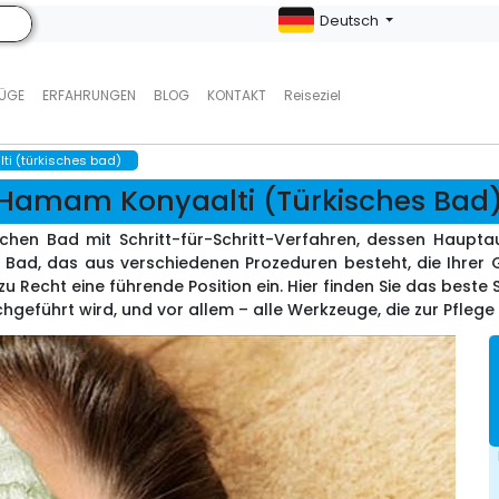
Deutsch
LÜGE
ERFAHRUNGEN
BLOG
KONTAKT
Reiseziel
i (türkisches bad)
Hamam Konyaalti (Türkisches Bad
chen Bad mit Schritt-für-Schritt-Verfahren, dessen Haupta
es Bad, das aus verschiedenen Prozeduren besteht, die Ihre
zu Recht eine führende Position ein. Hier finden Sie das bes
geführt wird, und vor allem – alle Werkzeuge, die zur Pflege