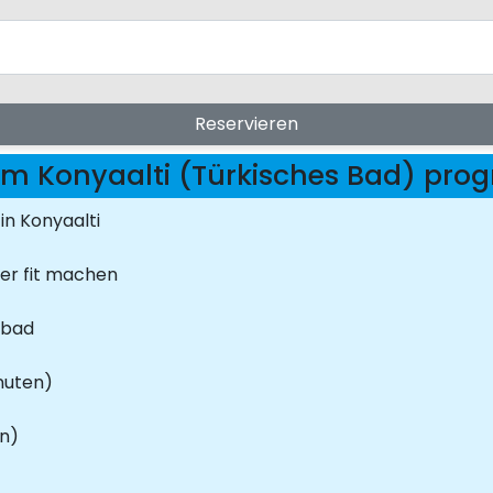
Reservieren
 Konyaalti (Türkisches Bad) pr
n Konyaalti
er fit machen
fbad
nuten)
n)