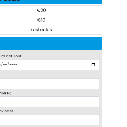
€20
€10
kostenlos
n
um der Tour
mer Nr;
inkinder