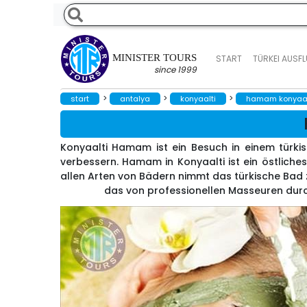
MINISTER TOURS
START
TÜRKEI AUSF
since 1999
>
>
>
start
antalya
konyaalti
hamam konyaalt
Konyaalti Hamam ist ein Besuch in einem türkis
verbessern. Hamam in Konyaalti ist ein östlich
allen Arten von Bädern nimmt das türkische Bad 
das von professionellen Masseuren durch