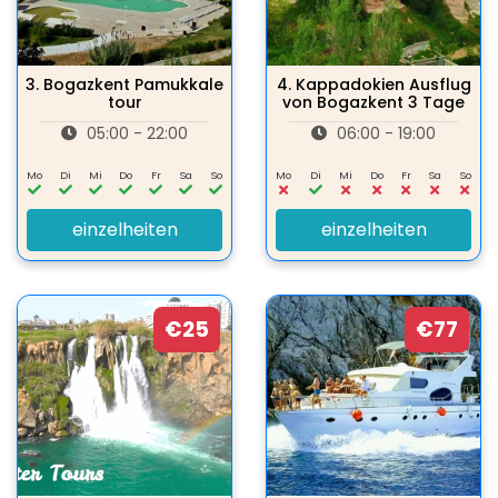
3.
Bogazkent Pamukkale
4.
Kappadokien Ausflug
tour
von Bogazkent 3 Tage
05:00 - 22:00
06:00 - 19:00
Mo
Di
Mi
Do
Fr
Sa
So
Mo
Di
Mi
Do
Fr
Sa
So
einzelheiten
einzelheiten
€25
€77