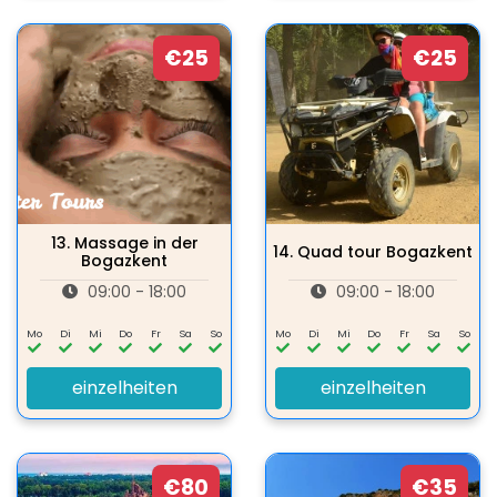
€25
€25
13.
Massage in der
14.
Quad tour Bogazkent
Bogazkent
09:00 - 18:00
09:00 - 18:00
Mo
Di
Mi
Do
Fr
Sa
So
Mo
Di
Mi
Do
Fr
Sa
So
einzelheiten
einzelheiten
€80
€35