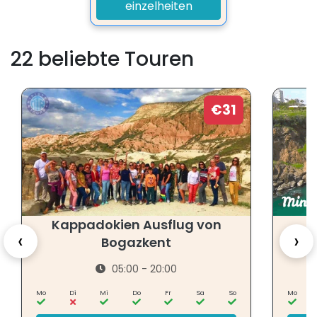
einzelheiten
22 beliebte Touren
€31
Kappadokien Ausflug von
B
‹
›
Bogazkent
05:00 - 20:00
Mo
Di
Mi
Do
Fr
Sa
So
Mo