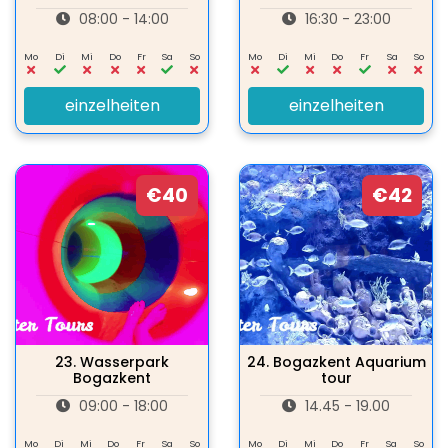
08:00 - 14:00
16:30 - 23:00
Mo
Di
Mi
Do
Fr
Sa
So
Mo
Di
Mi
Do
Fr
Sa
So
einzelheiten
einzelheiten
€40
€42
23.
Wasserpark
24.
Bogazkent Aquarium
Bogazkent
tour
09:00 - 18:00
14.45 - 19.00
Mo
Di
Mi
Do
Fr
Sa
So
Mo
Di
Mi
Do
Fr
Sa
So