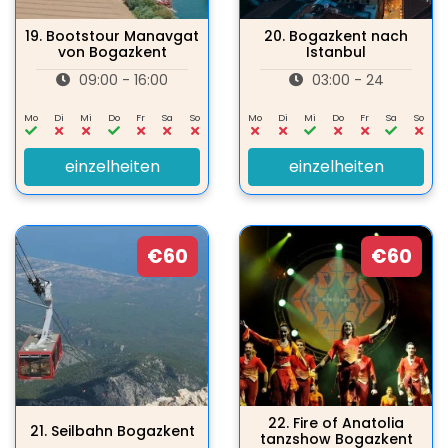
19.
Bootstour Manavgat
20.
Bogazkent nach
von Bogazkent
Istanbul
09:00 - 16:00
03:00 - 24
Mo
Di
Mi
Do
Fr
Sa
So
Mo
Di
Mi
Do
Fr
Sa
So
einzelheiten
einzelheiten
€60
€60
22.
Fire of Anatolia
21.
Seilbahn Bogazkent
tanzshow Bogazkent