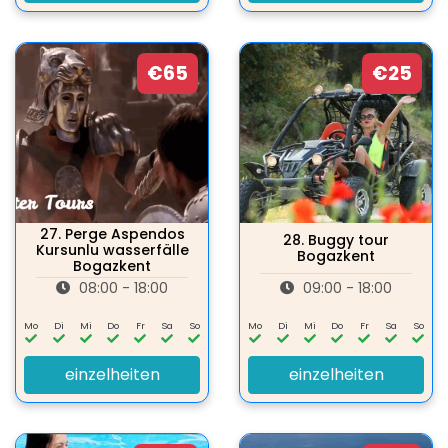
€65
€25
27.
Perge Aspendos
28.
Buggy tour
Kursunlu wasserfälle
Bogazkent
Bogazkent
08:00 - 18:00
09:00 - 18:00
Mo
Di
Mi
Do
Fr
Sa
So
Mo
Di
Mi
Do
Fr
Sa
So
einzelheiten
einzelheiten