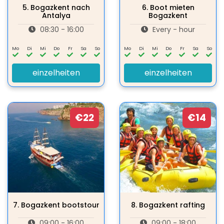
5.
Bogazkent nach
6.
Boot mieten
Antalya
Bogazkent
08:30 - 16:00
Every - hour
Mo
Di
Mi
Do
Fr
Sa
So
Mo
Di
Mi
Do
Fr
Sa
So
einzelheiten
einzelheiten
€22
€14
7.
Bogazkent bootstour
8.
Bogazkent rafting
09:00 - 16:00
09:00 - 18:00