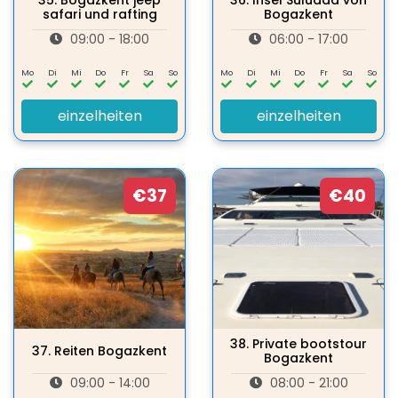
35.
Bogazkent jeep
36.
Insel Suluada von
safari und rafting
Bogazkent
09:00 - 18:00
06:00 - 17:00
Mo
Di
Mi
Do
Fr
Sa
So
Mo
Di
Mi
Do
Fr
Sa
So
einzelheiten
einzelheiten
€37
€40
38.
Private bootstour
37.
Reiten Bogazkent
Bogazkent
09:00 - 14:00
08:00 - 21:00