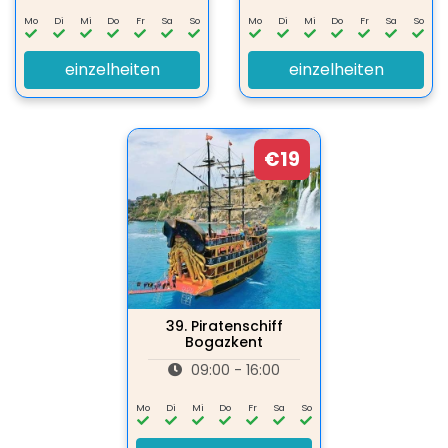
Mo
Di
Mi
Do
Fr
Sa
So
Mo
Di
Mi
Do
Fr
Sa
So
einzelheiten
einzelheiten
€19
39.
Piratenschiff
Bogazkent
09:00 - 16:00
Mo
Di
Mi
Do
Fr
Sa
So