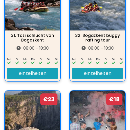
31.
Tazi schlucht von
32.
Bogazkent buggy
Bogazkent
rafting tour
08:00 - 18:30
08:00 - 18:30
Mo
Di
Mi
Do
Fr
Sa
So
Mo
Di
Mi
Do
Fr
Sa
So
einzelheiten
einzelheiten
€23
€18