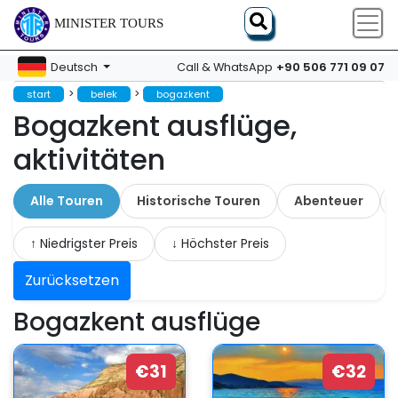
MINISTER TOURS
+90 506 771 09 07
Deutsch
Call & WhatsApp
>
>
start
belek
bogazkent
Bogazkent ausflüge,
aktivitäten
Alle Touren
Historische Touren
Abenteuer
↑ Niedrigster Preis
↓ Höchster Preis
Zurücksetzen
Bogazkent ausflüge
€31
€32