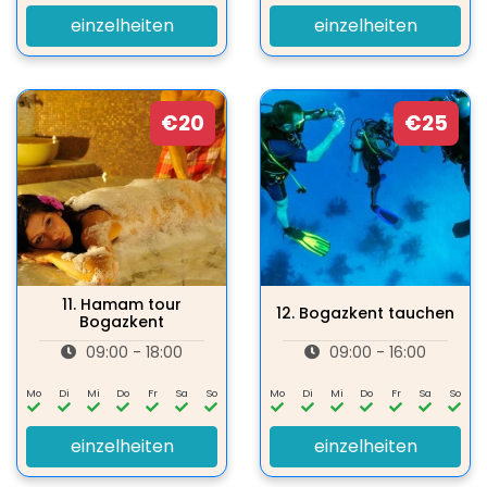
einzelheiten
einzelheiten
€20
€25
11.
Hamam tour
12.
Bogazkent tauchen
Bogazkent
09:00 - 18:00
09:00 - 16:00
Mo
Di
Mi
Do
Fr
Sa
So
Mo
Di
Mi
Do
Fr
Sa
So
einzelheiten
einzelheiten