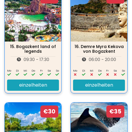
15.
Bogazkent land of
16.
Demre Myra Kekova
legends
von Bogazkent
09:30 - 17:30
06:00 - 20:00
Mo
Di
Mi
Do
Fr
Sa
So
Mo
Di
Mi
Do
Fr
Sa
So
einzelheiten
einzelheiten
€30
€35