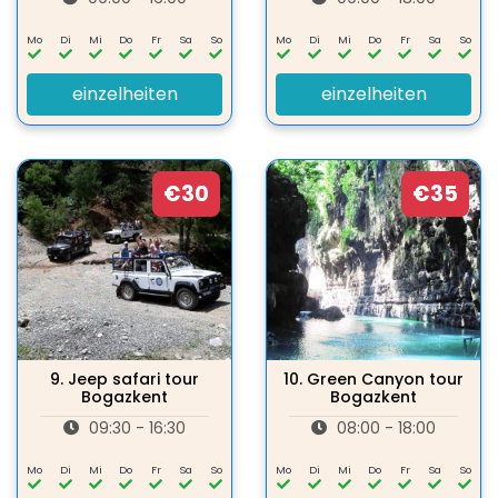
Mo
Di
Mi
Do
Fr
Sa
So
Mo
Di
Mi
Do
Fr
Sa
So
einzelheiten
einzelheiten
€30
€35
9.
Jeep safari tour
10.
Green Canyon tour
Bogazkent
Bogazkent
09:30 - 16:30
08:00 - 18:00
Mo
Di
Mi
Do
Fr
Sa
So
Mo
Di
Mi
Do
Fr
Sa
So