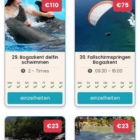
€110
€75
29.
Bogazkent delfin
30.
Fallschirmspringen
schwimmen
Bogazkent
2 - Times
09:30 - 16:00
Mo
Di
Mi
Do
Fr
Sa
So
Mo
Di
Mi
Do
Fr
Sa
So
einzelheiten
einzelheiten
€23
€23