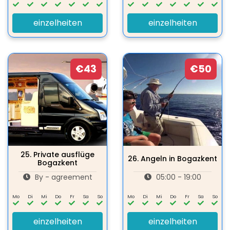
einzelheiten
einzelheiten
€43
€50
25.
Private ausflüge
26.
Angeln in Bogazkent
Bogazkent
By - agreement
05:00 - 19:00
Mo
Di
Mi
Do
Fr
Sa
So
Mo
Di
Mi
Do
Fr
Sa
So
einzelheiten
einzelheiten