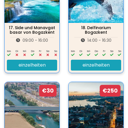
17.
Side und Manavgat
18.
Delfinarium
basar von Bogazkent
Bogazkent
09:00 - 16:00
14:00 - 16:30
Mo
Di
Mi
Do
Fr
Sa
So
Mo
Di
Mi
Do
Fr
Sa
So
einzelheiten
einzelheiten
€30
€250