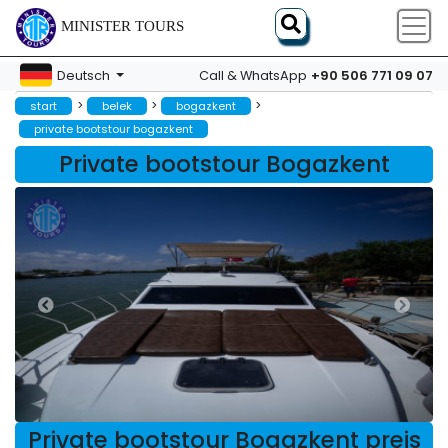
MINISTER TOURS
+90 506 771 09 07
Deutsch
Call & WhatsApp
>
>
>
start
belek
bogazkent
private bootstour bogazkent
Private bootstour Bogazkent
Private bootstour Bogazkent preis