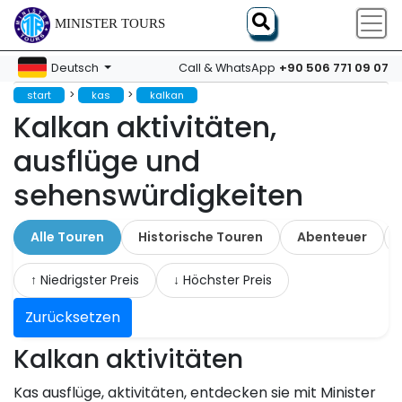
MINISTER TOURS
+90 506 771 09 07
Deutsch
Call & WhatsApp
>
>
start
kas
kalkan
Kalkan aktivitäten,
ausflüge und
sehenswürdigkeiten
Alle Touren
Historische Touren
Abenteuer
↑ Niedrigster Preis
↓ Höchster Preis
Zurücksetzen
Kalkan aktivitäten
Kas ausflüge, aktivitäten, entdecken sie mit Minister