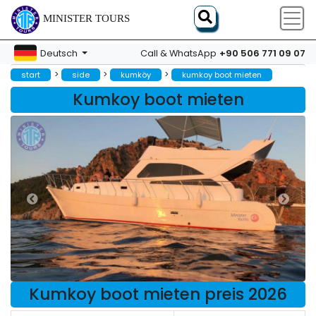
MINISTER TOURS
+90 506 771 09 07
Deutsch
Call & WhatsApp
>
>
>
start
side
kumköy
kumkoy boot mieten
Kumkoy boot mieten
Kumkoy boot mieten preis 2026