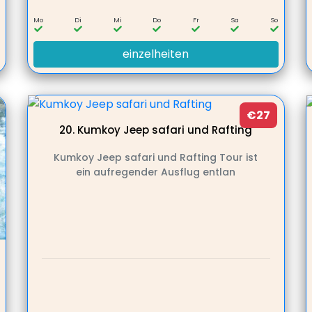
o
Mo
Di
Mi
Do
Fr
Sa
So
einzelheiten
€27
20.
Kumkoy Jeep safari und Rafting
Kumkoy Jeep safari und Rafting Tour ist
ein aufregender Ausflug entlan