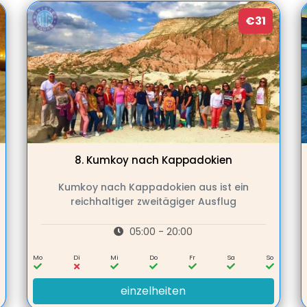
€31
8.
Kumkoy nach Kappadokien
Kumkoy nach Kappadokien aus ist ein
reichhaltiger zweitägiger Ausflug
05:00 - 20:00
Mo
Di
Mi
Do
Fr
Sa
So
einzelheiten