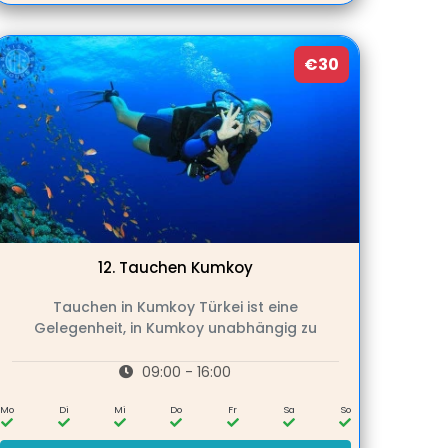
€30
12.
Tauchen Kumkoy
Tauchen in Kumkoy Türkei ist eine
Gelegenheit, in Kumkoy unabhängig zu
09:00 - 16:00
Mo
Di
Mi
Do
Fr
Sa
So