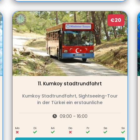
€20
11.
Kumkoy stadtrundfahrt
Kumkoy Stadtrundfahrt, Sightseeing-Tour
in der Türkei ein erstaunliche
09:00 - 16:00
Mo
Di
Mi
Do
Fr
Sa
So