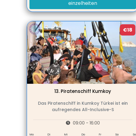
einzelheiten
€18
13.
Piratenschiff Kumkoy
Das Piratenschiff in Kumkoy Türkei ist ein
aufregendes All-Inclusive-S
09:00 - 16:00
Mo
Di
Mi
Do
Fr
Sa
So