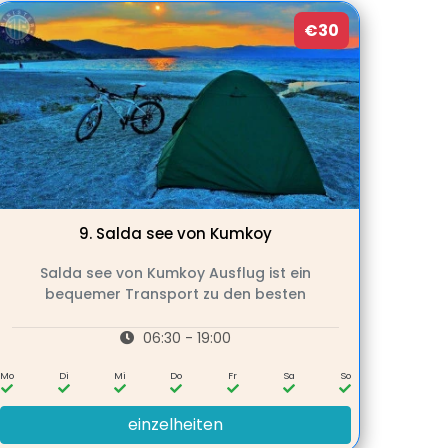
€30
9.
Salda see von Kumkoy
Salda see von Kumkoy Ausflug ist ein
bequemer Transport zu den besten
06:30 - 19:00
Mo
Di
Mi
Do
Fr
Sa
So
einzelheiten