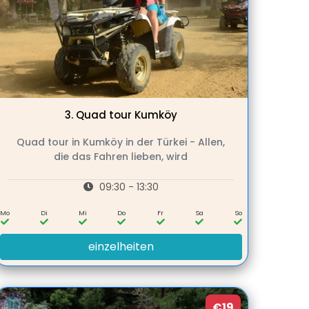
3.
Quad tour Kumköy
Quad tour in Kumköy in der Türkei - Allen,
die das Fahren lieben, wird
09:30 - 13:30
Mo
Di
Mi
Do
Fr
Sa
So
einzelheiten
€19