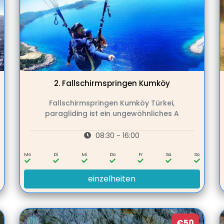
2.
Fallschirmspringen Kumköy
Fallschirmspringen Kumköy Türkei,
paragliding ist ein ungewöhnliches A
08:30 - 16:00
Mo
Di
Mi
Do
Fr
Sa
So
einzelheiten
€50