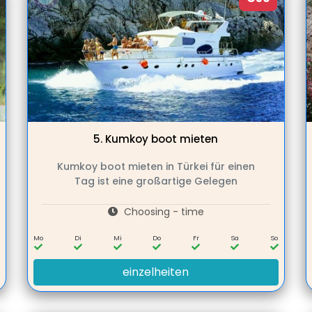
5.
Kumkoy boot mieten
Kumkoy boot mieten in Türkei für einen
Tag ist eine großartige Gelegen
Choosing - time
Mo
Di
Mi
Do
Fr
Sa
So
einzelheiten