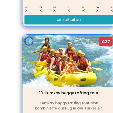
Mo
Di
Mi
Do
Fr
Sa
S
einzelheiten
€27
19.
Kumkoy buggy rafting tour
Kumkoy buggy rafting tour eine
kombinierte ausflug in der Türkei, ein