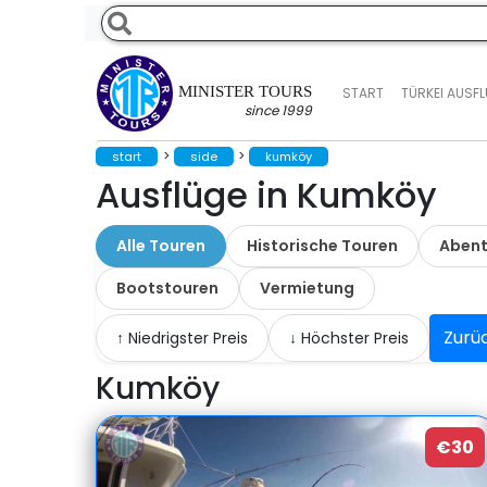
MINISTER TOURS
START
TÜRKEI AUSF
since 1999
>
>
start
side
kumköy
Ausflüge in Kumköy
Alle Touren
Historische Touren
Abent
Bootstouren
Vermietung
Zurü
↑ Niedrigster Preis
↓ Höchster Preis
Kumköy
€30