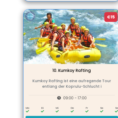
€15
10.
Kumkoy Rafting
Kumkoy Rafting ist eine aufregende Tour
entlang der Koprulu-Schlucht i
09:00 - 17:00
Mo
Di
Mi
Do
Fr
Sa
So