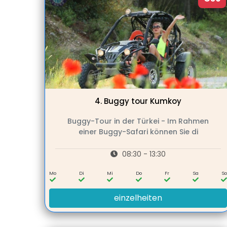
4.
Buggy tour Kumkoy
Buggy-Tour in der Türkei - Im Rahmen
einer Buggy-Safari können Sie di
08:30 - 13:30
Mo
Di
Mi
Do
Fr
Sa
So
einzelheiten