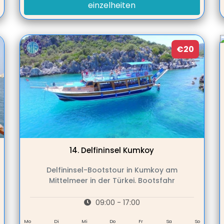
einzelheiten
€20
14.
Delfininsel Kumkoy
Delfininsel-Bootstour in Kumkoy am
Mittelmeer in der Türkei. Bootsfahr
09:00 - 17:00
Mo
Di
Mi
Do
Fr
Sa
So