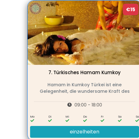
€15
7.
Türkisches Hamam Kumkoy
Hamam in Kumkoy Türkei ist eine
Gelegenheit, die wundersame Kraft des
09:00 - 18:00
Mo
Di
Mi
Do
Fr
Sa
So
einzelheiten