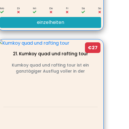
Mo
Di
Mi
Do
Fr
Sa
So
einzelheiten
€27
21.
Kumkoy quad und rafting tour
Kumkoy quad und rafting tour ist ein
ganztägiger Ausflug voller in der