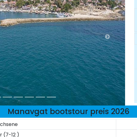
Manavgat bootstour preis 2026
achsene
r (7-12 )