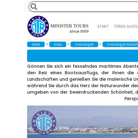
MINISTER TOURS
START
TÜRKEI AUSF
since 1999
>
>
>
start
side
manavgat
manavgat bootst
Gönnen Sie sich ein fesselndes maritimes Abent
den Reiz eines Bootsausflugs, der Ihnen die
Landschaften und genießen Sie die malerische Um
während Sie durch das Herz der Naturwunder der 
umgeben von der beeindruckenden Schönheit, die
Persp