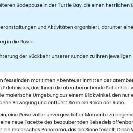
iteren Badepause in der Turtle Bay, die einen herrlichen B
ranstaltungen und Aktivitäten organisiert, darunter ein
g in die Busse.
chterung der Rückkehr unserer Kunden zu ihren jeweiligen
einem fesselnden maritimen Abenteuer inmitten der atem
igen Erlebnisses, das Ihnen die atemberaubende Schönheit
ie malerische Umgebung aus einem Blickwinkel, den nur e
hen Bewegung und entführt Sie in ein Reich der Ruhe.
 ein, eine Reise voller unvergesslicher Momente zu beginn
 eine neue Facette des bezaubernden Reiseziels offenbar
ft ein malerisches Panorama, das die Sinne fesselt. Dies