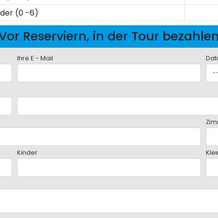
nder (0 -6)
Vor Reserviern, in der Tour bezahle
Ihre E - Mail
Dat
Zim
Kinder
Kle