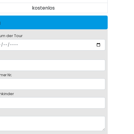
kostenlos
n
um der Tour
mer Nr;
inkinder