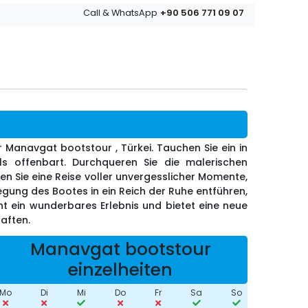
+90 506 771 09 07
Call & WhatsApp
Manavgat bootstour , Türkei. Tauchen Sie ein in
s offenbart. Durchqueren Sie die malerischen
n Sie eine Reise voller unvergesslicher Momente,
gung des Bootes in ein Reich der Ruhe entführen,
t ein wunderbares Erlebnis und bietet eine neue
aften.
Manavgat bootstour
einzelheiten
Mo
Di
Mi
Do
Fr
Sa
So