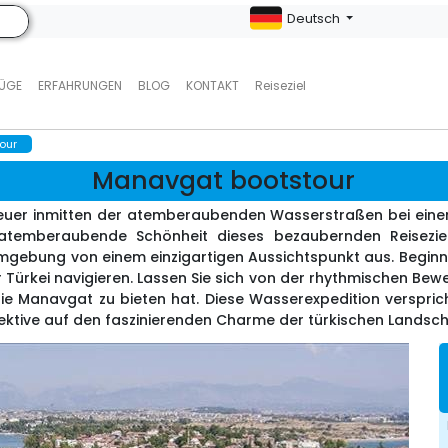
Deutsch
LÜGE
ERFAHRUNGEN
BLOG
KONTAKT
Reiseziel
our
Manavgat bootstour
euer inmitten der atemberaubenden Wasserstraßen bei einer 
 atemberaubende Schönheit dieses bezaubernden Reiseziel
gebung von einem einzigartigen Aussichtspunkt aus. Beginne
Türkei navigieren. Lassen Sie sich von der rhythmischen Bewe
 Manavgat zu bieten hat. Diese Wasserexpedition versprich
ektive auf den faszinierenden Charme der türkischen Landsch