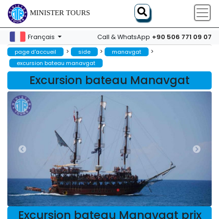
MINISTER TOURS
+90 506 771 09 07
Français
Call & WhatsApp
>
>
>
page d'accueil
side
manavgat
excursion bateau manavgat
Excursion bateau Manavgat
Excursion bateau Manavgat prix