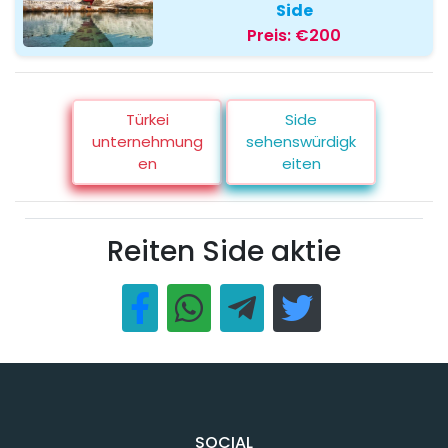
Side
Preis:
€200
Türkei
Side
unternehmung
sehenswürdigk
en
eiten
Reiten Side aktie
SOCIAL