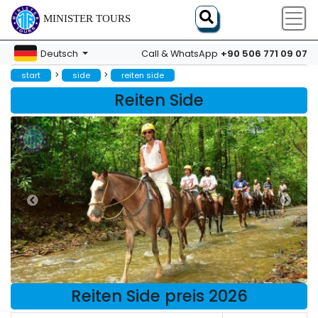
MINISTER TOURS
+90 506 771 09 07
Deutsch
Call & WhatsApp
>
>
start
side
reiten side
Reiten Side
Reiten Side preis 2026