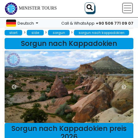
MINISTER TOURS
+90 506 771 09 07
Deutsch
Call & WhatsApp
>
>
>
start
side
sorgun
sorgun nach kappadokien
Sorgun nach Kappadokien
Sorgun nach Kappadokien preis
2026