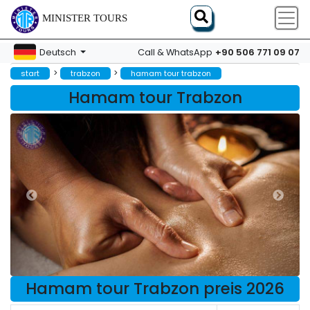
MINISTER TOURS
+90 506 771 09 07
Deutsch
Call & WhatsApp
>
>
start
trabzon
hamam tour trabzon
Hamam tour Trabzon
Hamam tour Trabzon preis 2026