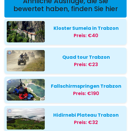
Ähnliche Ausflüge, die Sie
bewertet haben, finden Sie hier
Kloster Sumela in Trabzon
Preis:
€40
Quad tour Trabzon
Preis:
€23
Fallschirmspringen Trabzon
Preis:
€190
Hidirnebi Plateau Trabzon
Preis:
€32