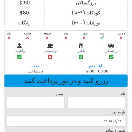
بزرگسالان
$160
کودکان (۴-۸ )
$80
نوزادان (۰ -۳)
رایگان
دوش
سه‌
چهار
پنج
جمعه
شنبه
یک
ترانسفر
ناهار
نوشیدنی
راهنما
ساعات تور
مدت
06:00 - 19:00
35ساعت
رزرو کنید و در تور پرداخت کنید
نام
ایمیل
تاریخ تور
شماره تماس