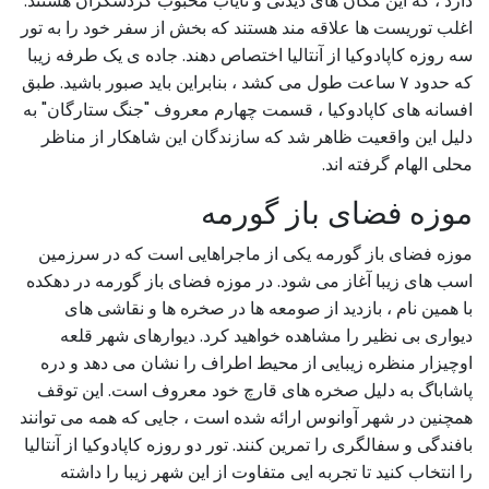
دارد ، که این مکان های دیدنی و نایاب محبوب گردشگران هستند.
اغلب توریست ها علاقه مند هستند که بخش از سفر خود را به تور
سه روزه کاپادوکیا از آنتالیا اختصاص دهند. جاده ی یک طرفه زیبا
که حدود ۷ ساعت طول می کشد ، بنابراین باید صبور باشید. طبق
افسانه های کاپادوکیا ، قسمت چهارم معروف "جنگ ستارگان" به
دلیل این واقعیت ظاهر شد که سازندگان این شاهکار از مناظر
محلی الهام گرفته اند.
موزه فضای باز گورمه
موزه فضای باز گورمه یکی از ماجراهایی است که در سرزمین
اسب های زیبا آغاز می شود. در موزه فضای باز گورمه در دهکده
با همین نام ، بازدید از صومعه ها در صخره ها و نقاشی های
دیواری بی نظیر را مشاهده خواهید کرد. دیوارهای شهر قلعه
اوچیزار منظره زیبایی از محیط اطراف را نشان می دهد و دره
پاشاباگ به دلیل صخره های قارچ خود معروف است. این توقف
همچنین در شهر آوانوس ارائه شده است ، جایی که همه می توانند
بافندگی و سفالگری را تمرین کنند. تور دو روزه کاپادوکیا از آنتالیا
را انتخاب کنید تا تجربه ایی متفاوت از این شهر زیبا را داشته