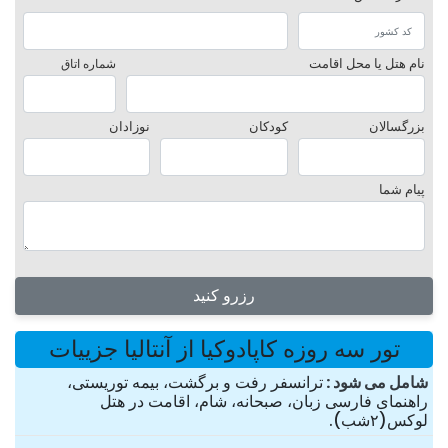
نام هتل یا محل اقامت
شماره اتاق
بزرگسالان
کودکان
نوزادان
پیام شما
رزرو کنید
تور سه روزه کاپادوکیا از آنتالیا جزییات
شامل می شود
ترانسفر رفت و برگشت، بیمه توریستی،
راهنمای فارسی زبان، صبحانه، شام، اقامت در هتل
لوکس(۲شب).