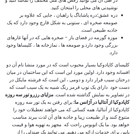
در طی آن می توانید رقص های ملل مختلف را تماشا کنید و
نوشیدنی های محلی را امتحان کنید.
دره عشق؛دره پاشاباگ یا راهبان ، جایی که علاوه بر
صومعه صخره ای ، ستونی به شکل قارچ وجود دارد که یک
جاذبه طبیعی است.
موزه گورمه در فضای باز - صخره هایی که در آنها غارهای
بزرگی وجود دارد.و صومعه ها ، نمازخانه ها ، کلیساها وجود
دارد.
کلیسای کاپادوکیا بسیار محبوب است که در مورد منشا نام آن دو
افسانه وجود دارد. اولین مورد این است که این ساختمان در میان
درختان سیب قرار دارد و دومی ، این است که فرشته مایکل در
دست خود دارای یک توپ قرمز رنگ شبیه به یک سیب است که
در تصاویر به نمایش گذاشته شده است.
مزایای رزرو تور سه روزه
کاپادوکیا از آنتالیا در آژانس ما:
برای رفتن به یک تور سه روزه
کاپادوکیا از آنتالیا، همه کسانی که می خواهند تعطیلات خود را
متنوع کنند و از طبیعت زیبا و جاذبه های آن لذت ببرند مناسب
خواهد بود. ما یک اتوبوس راحت که مجهز به تهویه هوا و قیمت
پایین برای خدمات ارائه می دهیم. می توانید یک صندلی را از