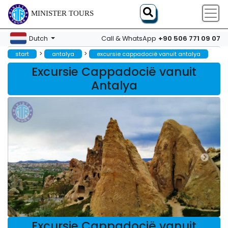
MINISTER TOURS
+90 506 771 09 07
Dutch
Call & WhatsApp
>
>
start
antalya
excursie cappadocië vanuit antalya
Excursie Cappadocië vanuit
Antalya
Excursie Cappadocië vanuit