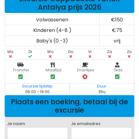
Antalya prijs 2026
Volwassenen
€150
Kinderen (4-8 )
€75
Baby's (0 -3)
vrij
Ma
Di
Wo
Do
Vr
Za
Zo
Transfer
Maaltijd
Drankjes
Gids
Excursie tijdstip
Duur
06:00 - 19:00
35u
Plaats een boeking, betaal bij de
excursie
Je naam
Je emailadres