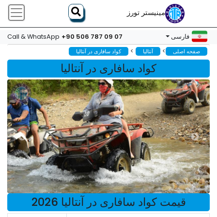
مینیستر تورز
+90 506 787 09 07
فارسی
Call & WhatsApp
>
>
صفحه اصلی
آنتالیا
کواد سافاری در آنتالیا
کواد سافاری در آنتالیا
قیمت کواد سافاری در آنتالیا 2026