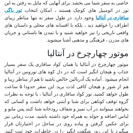
خاصی به سفر شما می بخشد. برای آنهایی که مایل به رفتن به این
تور در اتومبیل های کوچک هستند ، امکان انتخاب
تور باگی
سافاری در آنتالیا
وجود دارد. در طول سفر نه تنها مناظر زیبای
اطراف را خواهید دید ، بلکه با افسانه های محلی و داستان های
واقعی تاریخی را نیز خواهید شنید و با تمدن ها باستانی و جریان
های مدرن ، فرهنگی و مذهبی آشنا میشوید.
موتور چهارچرخ در آنتالیا
موتور چهارچرخ در آنتالیا یا همان کواد سافاری یک سفر بسیار
جذاب و هیجان انگیز است که در دل کوه های توروس در آنتالیا
انجام میشود . آماده یک آدرنالین خالص باشید تا هم از مناظر زیبا و
هم از شور و هیجان کافی لذت برید. این سفر حدودا ۵ ساعت
طول خواهد کشید. تور کواد سافاری در آنتالیا ، با توجه به نظرات
گروه توقف کوتاهی برای شنا و آبتنی خواهد داشت و کسانی که
بخواهند میتوانند در آب تمیز و شفاف رودخانه شنا کنند پس مایو و
لباس اضافه و حوله به همراه خود داشته باشید. مدت زمانی نیز
برای عکس گرفتن و پیاده روی در ساحل در اختیارتان قرار
میگیرد تا این روز شگفت انگیز را در خاطرات خود ثبت کنید.