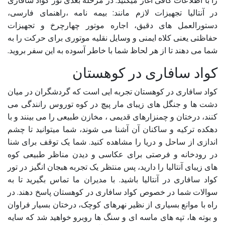
را با اطلاعات کافی آغاز میکنید. در مرحله بعدی تور کواد سافاری
در آنتالیا تجهیزات لازم مانند: بیمه نامه ،راهنمای فارسی،
دستورالعمل های دقیق، اجاره موتور چهارچرخ و تجهیزات
حفاظتی یعنی کلاه ایمنی و وسایل نقلیه موتوری برای حرکت را به
شما می دهند تا از هر لحاظ شما با خاطر آسوده به این سفر بروید.
کواد سافاری در کوهستان
کواد سافاری در کوهستان تجربه ایی است که گردشگران در میان
دشت ها و جنگل های زیبای مار پیچ در کوه توروس رانندگی می
کنند، درختان و چمنزارهای قدیمی ، مخازن طبیعی را می بینند و با
دهکده ترکیه و ساکنان آن آشنا می شوند، شما میتوانید تا چشم
اندازی از ساحل و دریا را مشاهده کنید. شما یک توقف برای شنا
در رودخانه و فرصتی برای عکاسی و دیدن مناظر طبیعی کوه
های زیبای آنتالیا را دارید، پس منتظر یک تجربه هبجان انگیز در تور
کواد سافاری در آنتالیا باشید. با مدیران ما تماس بگیرید تا به
سوالات شما در خصوص کواد سافاری در کوهستان پاسخ دهند. در
راه با موانع بسیاری از نظیر نهرهای کوچک، درختان بسیار فراوان
و بوته ها، تپه های ماسه ای و سنگ ها روبرو خواهید شد که سایه