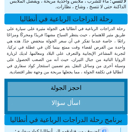
لا تنسي
ماء للشرب ، ملابس واحذية مريحة ، ويفضل الملابس
الداكنة حتى لا تتسخ ، وشاح ، نظارات.
رحلة الدراجات الرباعية في أنطاليا
رحلة الدراجات الرباعية في أنطاليا هي الجولة مثيرة على سيارة على
طريق مثير للاهتمام ، حيث ينتظر السياح مشهدًا فريدًا ومحركًا ومزاجًا
رائعًا ، خاصة عندما تفكر في أن سعر الجولة منخفض جدًا. هذه هي
واحدة من الفرص لقضاء وقت ممتع بينما كان في عطلة في تركيا،
لتجربة المشاعر الإيجابية والتعرف على البلاد ومعالمها. لديك لزيارة
الزوايا النائية من جبال الثيران، حيث أنه من الصعب الحصول على
وسيلة أخرى من وسائل النقل. يتم تضمين استئجار كواد سفاري في
أنطاليا في تكلفة الجولة ، مما يجعلها مربحة من وجهة نظر اقتصادية.
احجز الجولة
اسأل سؤالا
برنامج رحلة الدراجات الرباعية في أنطاليا
نقل الضيوف من فنادقهم إلى أنطاليا كواد سفاري؛