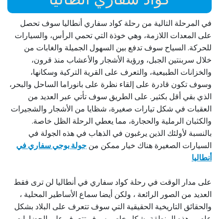
في المرحلة التالية من رحلة كواد سفاري أنطاليا سوف تحصل
على المعدات اللازمة، وهي خوذة التي تحمي الرأس، والسيارات
للحركة. السياح سوف تدفع بين السهول الجميلة والغابات من
خلال سربنتين الجبل، ورؤية الأشجار والأعشاب منذ قرون،
والخزانات الطبيعية، والتعرف على القرية التركية وسكانها،
وسوف تكون قادرة على إلقاء نظرة على بانوراما الساحل والبحر،
الذي بقي أقل بكثير. على الطريق سوف تأتي عبر العديد من
العقبات في شكل تيارات صغيرة، شظايا من الأشجار والشجيرات
والكثبان الرملية والحجارة، مما يعطي الرحلة الظل خاصة.
بالنسبة لأولئك الذين يرغبون في الذهاب في هذه الجولة في
السيارات الصغيرة هناك خيار ممكن من
جولة بوجي سفاري في
أنطاليا
على مدار الوقت في رحلة كواد سفاري في أنطاليا لن ترى فقط
العديد من الصور الرائعة ، ولكن أيضا سماع الأساطير المحلية ،
والحقائق التاريخية الحقيقية التي سوف تتعرف على البلاد بشكل
عام ، وهذه المنطقة بشكل خاص. سوف تتعرف على الحضارات