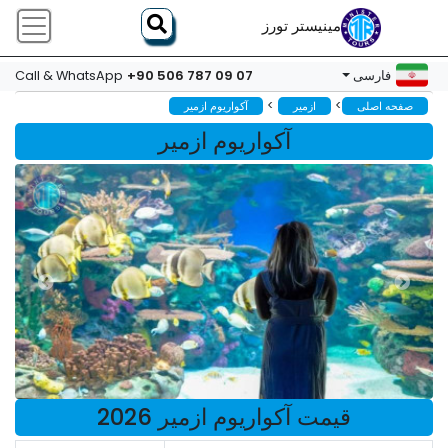
مینیستر تورز
+90 506 787 09 07
فارسی
Call & WhatsApp
>
>
صفحه اصلی
ازمیر
آکواریوم ازمیر
آکواریوم ازمیر
قیمت آکواریوم ازمیر 2026