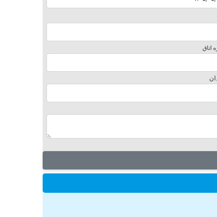
 اتاق
ان