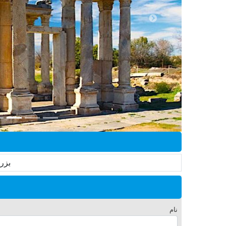
بزر
نام