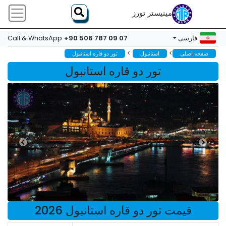
مینیستر تورز
+90 506 787 09 07
فارسی
Call & WhatsApp
>
>
صفحه اصلی
استانبول
تور دو قاره استانبول
تور دو قاره استانبول
قیمت تور دو قاره استانبول 2026