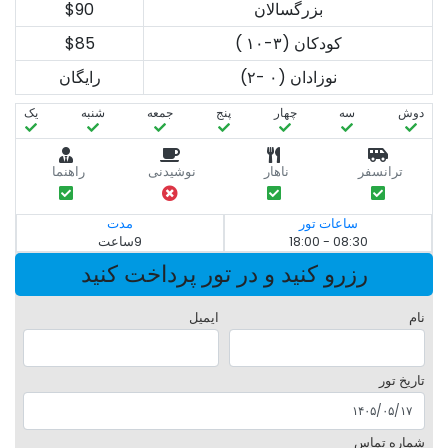
بزرگسالان
$90
کودکان (۳-۱۰ )
$85
نوزادان (۰ -۲)
رایگان
دوش
سه‌
چهار
پنج
جمعه
شنبه
یک
ترانسفر
ناهار
نوشیدنی
راهنما
ساعات تور
مدت
08:30 - 18:00
9ساعت
رزرو کنید و در تور پرداخت کنید
نام
ایمیل
تاریخ تور
شماره تماس