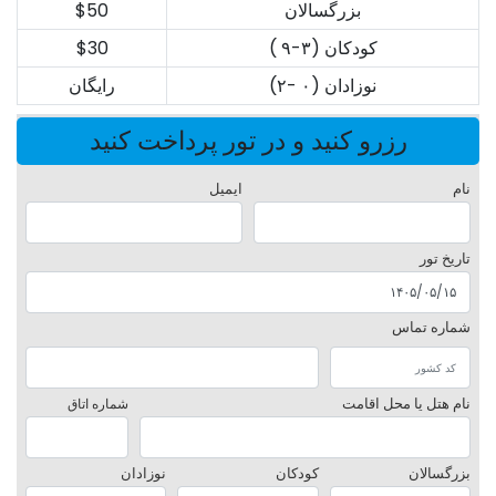
بزرگسالان
$50
کودکان (۳-۹ )
$30
نوزادان (۰ -۲)
رایگان
رزرو کنید و در تور پرداخت کنید
نام
ایمیل
تاریخ تور
شماره تماس
نام هتل یا محل اقامت
شماره اتاق
بزرگسالان
کودکان
نوزادان