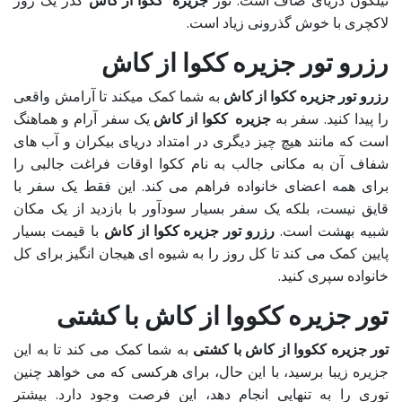
نیلگون دریای صاف است. تور
جزیره ککوا از کاش
گذر یک روز
لاکچری با خوش گذرونی زیاد است.
رزرو تور جزیره ککوا از کاش
رزرو تور جزیره ککوا از کاش
به شما کمک میکند تا آرامش واقعی
را پیدا کنید. سفر به
جزیره ککوا از کاش
یک سفر آرام و هماهنگ
است که مانند هیچ چیز دیگری در امتداد دریای بیکران و آب های
شفاف آن به مکانی جالب به نام ککوا اوقات فراغت جالبی را
برای همه اعضای خانواده فراهم می کند. این فقط یک سفر با
قایق نیست، بلکه یک سفر بسیار سودآور با بازدید از یک مکان
شبیه بهشت است.
رزرو تور جزیره ککوا از کاش
با قیمت بسیار
پایین کمک می کند تا کل روز را به شیوه ای هیجان انگیز برای کل
خانواده سپری کنید.
تور جزیره ککووا از کاش با کشتی
تور جزیره ککووا از کاش با کشتی
به شما کمک می کند تا به این
جزیره زیبا برسید، با این حال، برای هرکسی که می خواهد چنین
توری را به تنهایی انجام دهد، این فرصت وجود دارد. بیشتر