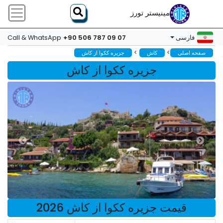
مینیستر تورز
+90 506 787 09 07
فارسی
Call & WhatsApp
>
>
صفحه اصلی
کاش
جزیره ککوا از کاش
جزیره ککوا از کاش
قیمت جزیره ککوا از کاش 2026