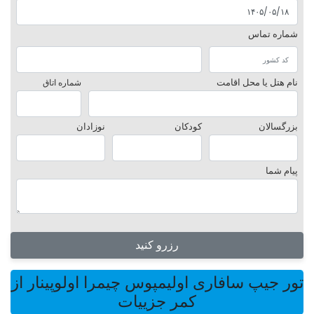
شماره تماس
نام هتل یا محل اقامت
شماره اتاق
بزرگسالان
کودکان
نوزادان
پیام شما
رزرو کنید
تور جیپ سافاری اولیمپوس چیمرا اولوپینار از
کمر جزییات