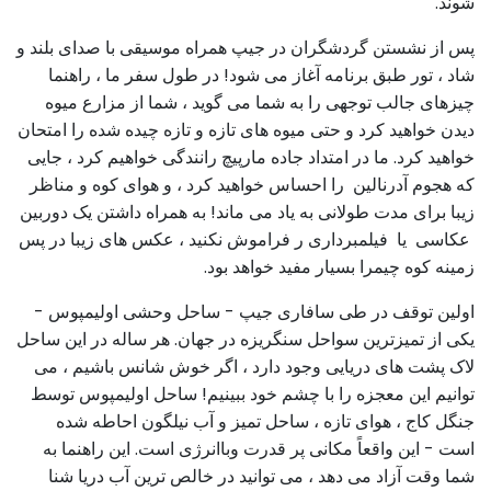
شوند.
پس از نشستن گردشگران در جیپ همراه موسیقی با صدای بلند و
شاد ، تور طبق برنامه آغاز می شود! در طول سفر ما ، راهنما
چیزهای جالب توجهی را به شما می گوید ، شما از مزارع میوه
دیدن خواهید کرد و حتی میوه های تازه و تازه چیده شده را امتحان
خواهید کرد. ما در امتداد جاده مارپیچ رانندگی خواهیم کرد ، جایی
که هجوم آدرنالین را احساس خواهید کرد ، و هوای کوه و مناظر
زیبا برای مدت طولانی به یاد می ماند! به همراه داشتن یک دوربین
عکاسی یا فیلمبرداری ر فراموش نکنید ، عکس های زیبا در پس
زمینه کوه چیمرا بسیار مفید خواهد بود.
اولین توقف در طی سافاری جیپ - ساحل وحشی اولیمپوس -
یکی از تمیزترین سواحل سنگریزه در جهان. هر ساله در این ساحل
لاک پشت های دریایی وجود دارد ، اگر خوش شانس باشیم ، می
توانیم این معجزه را با چشم خود ببینیم! ساحل اولیمپوس توسط
جنگل کاج ، هوای تازه ، ساحل تمیز و آب نیلگون احاطه شده
است - این واقعاً مکانی پر قدرت وباانرژی است. این راهنما به
شما وقت آزاد می دهد ، می توانید در خالص ترین آب دریا شنا