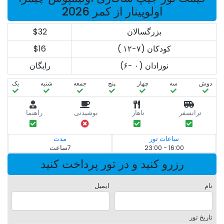
اولوپینار از کمر 2026
بزرگسالان
$32
کودکان (۷-۱۲ )
$16
نوزادان (۰ -۶)
رایگان
دوش
سه‌
چهار
پنج
جمعه
شنبه
یک
ترانسفر
ناهار
نوشیدنی
راهنما
ساعات تور
مدت
16:00 - 23:00
7ساعت
رزرو کنید و در تور پرداخت کنید
نام
ایمیل
تاریخ تور