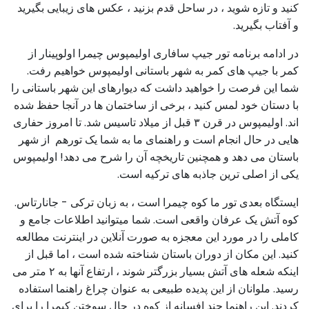
کنید و تازه شوید ، در ساحل قدم بزنید ، عکس های زیبایی بگیرید
و آفتاب بگیرید.
در ادامه برنامه تور جیپ سافاری اولیمپوس چیمرا اولوپینار از
کمر با جیپ های کمر به شهر باستانی اولیمپوس خواهیم رفت.
شما این فرصت را خواهید داشت که دیوارهای این شهر باستانی را
با دستان خود لمس کنید ، برخی از ساختمان ها در آنجا حفظ شده
اند. اولیمپوس در قرن ۳ قبل از میلاد تاسیس شد. تا امروز حفاری
هایی در حال انجام است و راهنمای ما به شما یک تورهم از شهر
باستان می دهد و همچنین تاریخچه آن را شرح می دهد! اولیمپوس
یکی از اصلی ترین جاذبه های ترکیه است.
ایستگاه بعدی تور ما کوه چیمرا است ، به زبان ترکی - جانارتاس.
کوه آتش یک عرفان واقعی است. شما میتوانید اطلاعات جامع و
کاملی را در مورد این معجزه به صورت آنلاین در اینترنت مطالعه
کنید. این مکان از دوران باستان شناخته شده است ، اما قبل از
اینکه شعله های آتش بسیار بزرگتر شوند ، ارتفاع آنها به ۲ متر می
رسید. ملوانان از این پدیده طبیعی به عنوان چراغ راهنما استفاده
کردند. این راهنما چند افسانه از کوه در حال سوختن کیمرا را برای