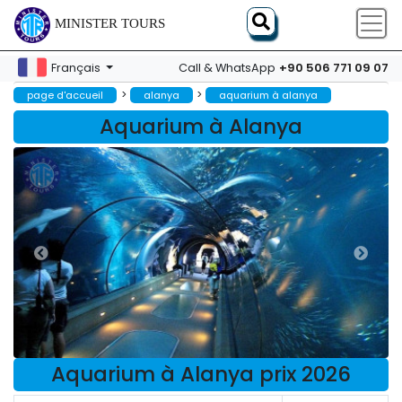
MINISTER TOURS
+90 506 771 09 07
Français
Call & WhatsApp
>
>
page d'accueil
alanya
aquarium à alanya
Aquarium à Alanya
Aquarium à Alanya prix 2026