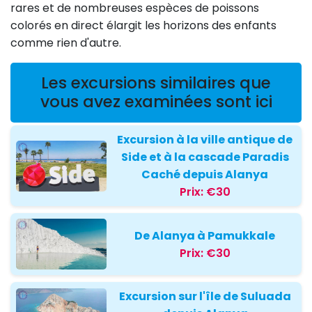
rares et de nombreuses espèces de poissons
colorés en direct élargit les horizons des enfants
comme rien d'autre.
Les excursions similaires que
vous avez examinées sont ici
Excursion à la ville antique de
Side et à la cascade Paradis
Caché depuis Alanya
Prix:
€30
De Alanya à Pamukkale
Prix:
€30
Excursion sur l'île de Suluada