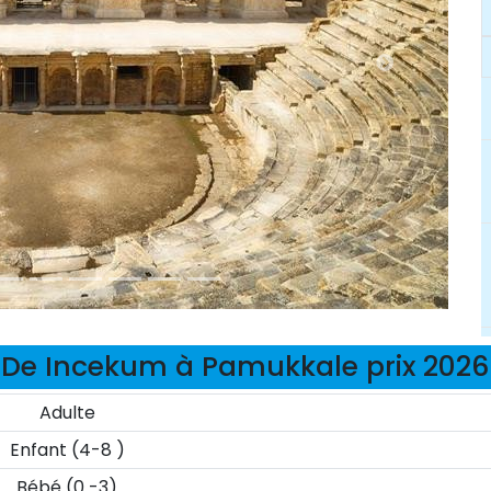
De Incekum à Pamukkale prix 2026
Adulte
Enfant (4-8 )
Bébé (0 -3)