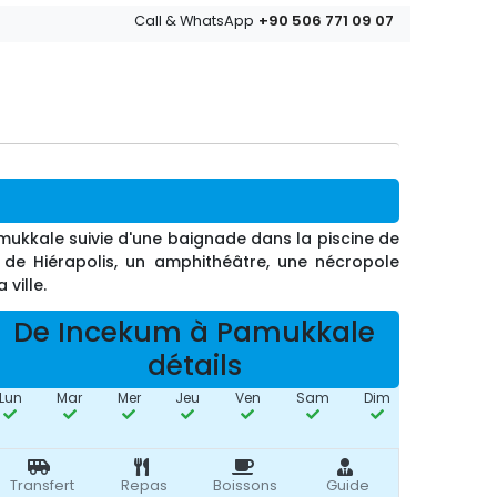
+90 506 771 09 07
Call & WhatsApp
ukkale suivie d'une baignade dans la piscine de
té de Hiérapolis, un amphithéâtre, une nécropole
ville.
De Incekum à Pamukkale
détails
Lun
Mar
Mer
Jeu
Ven
Sam
Dim
Transfert
Repas
Boissons
Guide