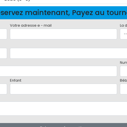
servez maintenant, Payez au tour
Votre adresse e - mail
La 
Num
Enfant
Bé