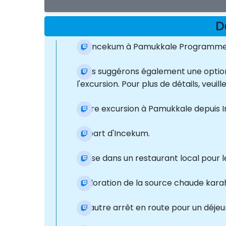
D
De Incekum à Pamukkale Programm
Nous suggérons également une option c
l'excursion. Pour plus de détails, veui
Notre excursion à Pamukkale depuis In
Départ d'Incekum.
Pause dans un restaurant local pour l
Exploration de la source chaude karah
Un autre arrêt en route pour un déjeun