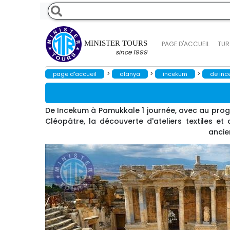
MINISTER TOURS
PAGE D'ACCUEIL
TUR
since 1999
>
>
>
page d'accueil
alanya
incekum
de inc
De Incekum à Pamukkale 1 journée, avec au prog
Cléopâtre, la découverte d'ateliers textiles et
ancie