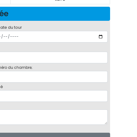
née
date du tour
éro du chambre;
bé