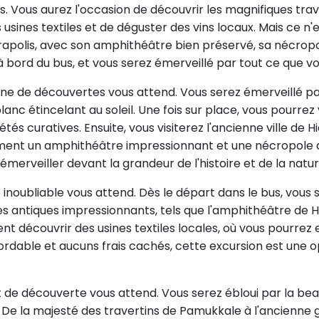
ts. Vous aurez l'occasion de découvrir les magnifiques tr
s usines textiles et de déguster des vins locaux. Mais ce n
iérapolis, avec son amphithéâtre bien préservé, sa nécropo
ord du bus, et vous serez émerveillé par tout ce que vou
leine de découvertes vous attend. Vous serez émerveillé pa
anc étincelant au soleil. Une fois sur place, vous pourrez
és curatives. Ensuite, vous visiterez l'ancienne ville de H
mment un amphithéâtre impressionnant et une nécropol
merveiller devant la grandeur de l'histoire et de la natur
noubliable vous attend. Dès le départ dans le bus, vous s
tes antiques impressionnants, tels que l'amphithéâtre de H
ent découvrir des usines textiles locales, où vous pourre
abordable et aucuns frais cachés, cette excursion est une
 de découverte vous attend. Vous serez ébloui par la bea
 De la majesté des travertins de Pamukkale à l'ancienne 