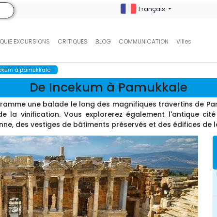
Français
QUIE EXCURSIONS
CRITIQUES
BLOG
COMMUNICATION
Villes
ekum à pamukkale
De Incekum à Pamukkale
ramme une balade le long des magnifiques travertins de Pam
 de la vinification. Vous explorerez également l'antique ci
nne, des vestiges de bâtiments préservés et des édifices de la 