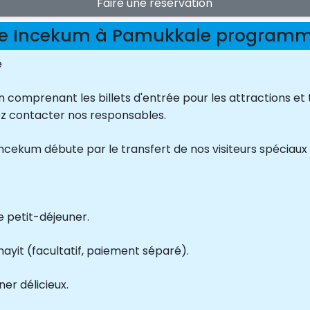
Faire une réservation
e Incekum à Pamukkale program
e
omprenant les billets d'entrée pour les attractions et t
llez contacter nos responsables.
cekum débute par le transfert de nos visiteurs spéciaux d
e petit-déjeuner.
ayit (facultatif, paiement séparé).
er délicieux.