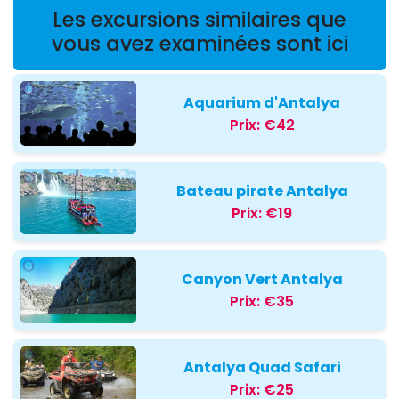
Les excursions similaires que
vous avez examinées sont ici
Aquarium d'Antalya
Prix:
€42
Bateau pirate Antalya
Prix:
€19
Canyon Vert Antalya
Prix:
€35
Antalya Quad Safari
Prix:
€25