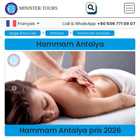
MINISTER TOURS
+90 506 771 09 07
Français
Call & WhatsApp
>
>
page d'accueil
antalya
hammam antalya
Hammam Antalya
Hammam Antalya prix 2026