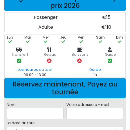
prix 2026
Passenger
€15
Adulte
€110
Lun
Mar
Mer
Jeu
Ven
Sam
Dim
Transfert
Repas
Boissons
Guide
Les heures du tour
Durée
09:00 - 13:00
1h
Réservez maintenant, Payez au
tournée
Nom
Votre adresse e - mail
La date du tour