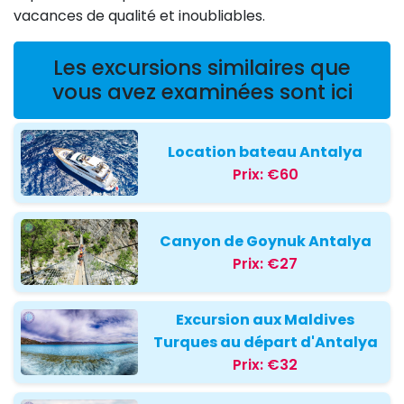
vacances de qualité et inoubliables.
Les excursions similaires que
vous avez examinées sont ici
Location bateau Antalya
Prix:
€60
Canyon de Goynuk Antalya
Prix:
€27
Excursion aux Maldives
Turques au départ d'Antalya
Prix:
€32