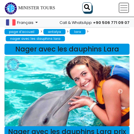
MINISTER TOURS
+90 506 771 09 07
Français
Call & WhatsApp
>
>
>
page d'accueil
antalya
lara
nager avec les dauphins lara
Nager avec les dauphins Lara
Nager avec les dauphins Lara prix