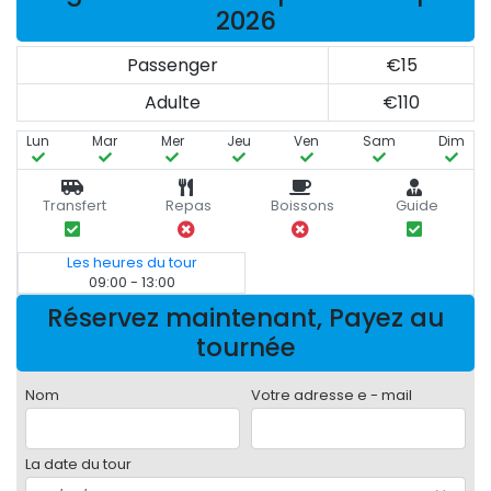
2026
Passenger
€15
Adulte
€110
Lun
Mar
Mer
Jeu
Ven
Sam
Dim
Transfert
Repas
Boissons
Guide
Les heures du tour
09:00 - 13:00
Réservez maintenant, Payez au
tournée
Nom
Votre adresse e - mail
La date du tour