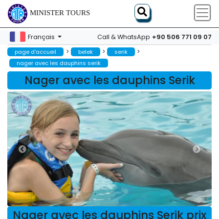
MINISTER TOURS
+90 506 771 09 07
Français
Call & WhatsApp
>
>
>
page d'accueil
belek
serik
nager avec les dauphins serik
Nager avec les dauphins Serik
Nager avec les dauphins Serik prix