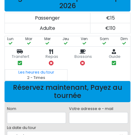
2026
Passenger
€15
Adulte
€110
Lun
Mar
Mer
Jeu
Ven
Sam
Dim
Transfert
Repas
Boissons
Guide
Les heures du tour
2 - Times
Réservez maintenant, Payez au
tournée
Nom
Votre adresse e - mail
La date du tour