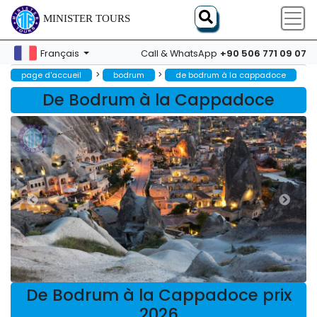
MINISTER TOURS
+90 506 771 09 07
Français
Call & WhatsApp
>
>
page d'accueil
bodrum
de bodrum à la cappadoce
De Bodrum à la Cappadoce
De Bodrum à la Cappadoce prix
2026