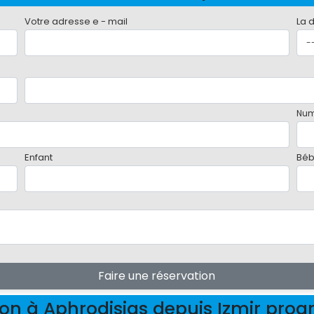
Votre adresse e - mail
La 
Num
Enfant
Bé
Faire une réservation
ion à Aphrodisias depuis Izmir pr