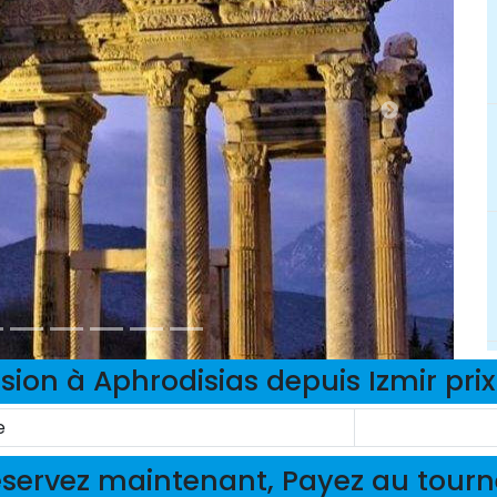
sion à Aphrodisias depuis Izmir pri
e
servez maintenant, Payez au tour