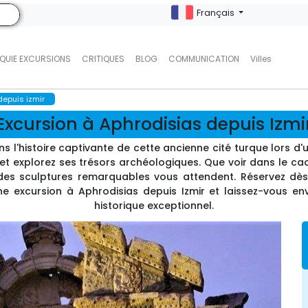
Français
QUIE EXCURSIONS
CRITIQUES
BLOG
COMMUNICATION
Villes
depuis izmir
Excursion à Aphrodisias depuis Izmi
s l'histoire captivante de cette ancienne cité turque lors d'u
és et explorez ses trésors archéologiques. Que voir dans le ca
 des sculptures remarquables vous attendent. Réservez dè
'une excursion à Aphrodisias depuis Izmir et laissez-vous 
historique exceptionnel.