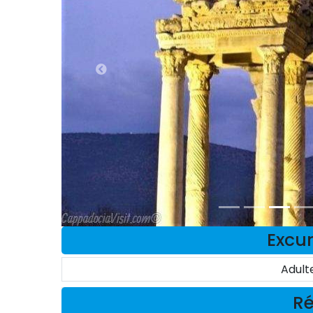
Excur
Adult
Ré