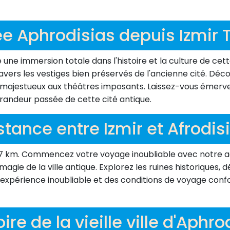
e Aphrodisias depuis Izmir 
 une immersion totale dans l'histoire et la culture de cet
vers les vestiges bien préservés de l'ancienne cité. Décou
 majestueux aux théâtres imposants. Laissez-vous émervei
grandeur passée de cette cité antique.
stance entre Izmir et Afrodis
207 km. Commencez votre voyage inoubliable avec notre ag
agie de la ville antique. Explorez les ruines historiques, 
une expérience inoubliable et des conditions de voyage con
oire de la vieille ville d'Aphr