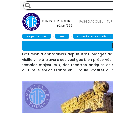
MINISTER TOURS
PAGE D'ACCUEIL
TUR
since 1999
>
>
page d'accueil
izmir
excursion à aphrodisias 
Excursion à Aphrodisias depuis Izmir, plongez dan
vieille ville à travers ses vestiges bien préserv
temples majestueux, des théâtres antiques et
culturelle enrichissante en Turquie. Profitez d