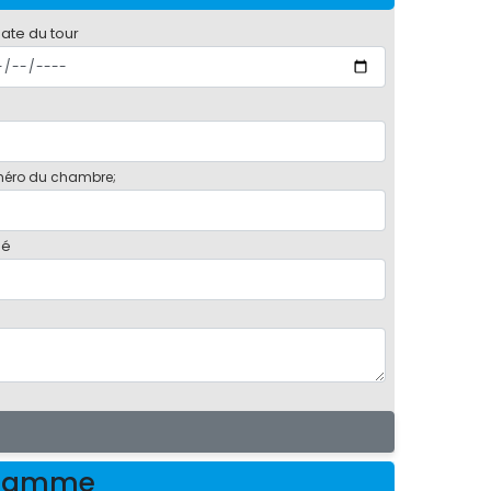
date du tour
éro du chambre;
bé
ogramme