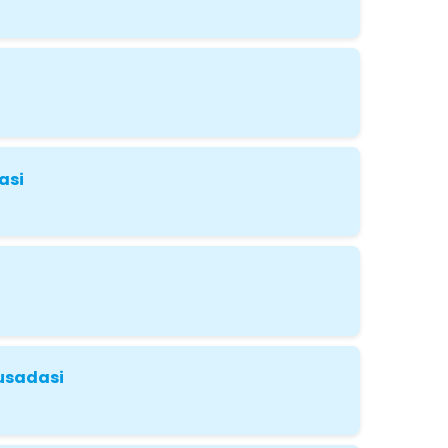
asi
Kusadasi