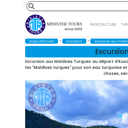
MINISTER TOURS
PAGE D'ACCUEIL
TUR
since 1999
>
>
page d'accueil
kusadasi
excursion aux maldi
Excursio
Excursion aux Maldives Turques au départ d'Kusada
les "Maldives turques" pour son eau turquoise et
choses, sero