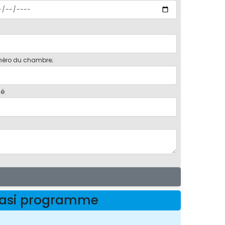
éro du chambre;
bé
adasi programme