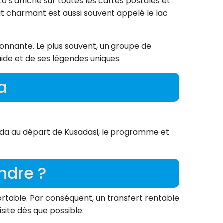
o s'affiche sur toutes les cartes postales et
it charmant est aussi souvent appelé le lac
sionnante. Le plus souvent, un groupe de
ide et de ses légendes uniques.
a
Salda au départ de Kusadasi, le programme et
ndre ?
ortable. Par conséquent, un transfert rentable
site dès que possible.