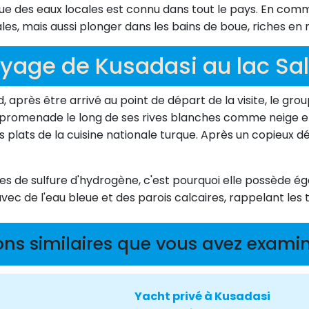
ue des eaux locales est connu dans tout le pays. En comma
es, mais aussi plonger dans les bains de boue, riches en
yage de Kusadasi au lac Sa
 après être arrivé au point de départ de la visite, le gro
promenade le long de ses rives blanches comme neige et
plats de la cuisine nationale turque. Après un copieux déj
es de sulfure d'hydrogène, c'est pourquoi elle possède éga
vec de l'eau bleue et des parois calcaires, rappelant les
ons similaires que vous avez examin
Yacht privé à Kusadasi