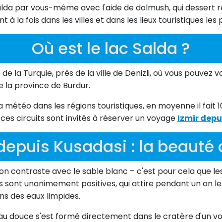
da par vous-même avec l'aide de dolmush, qui dessert ré
t à la fois dans les villes et dans les lieux touristiques le
Où est le lac Salda ?
 de la Turquie, près de la ville de Denizli, où vous pouvez 
 de la province de Burdur.
a météo dans les régions touristiques, en moyenne il fait 
es circuits sont invités à réserver un voyage
Izmir depu
depuis Kusadasi : la beauté 
son contraste avec le sable blanc – c'est pour cela que l
ues sont unanimement positives, qui attire pendant un an 
ns des eaux limpides.
'eau douce s'est formé directement dans le cratère d'un vo