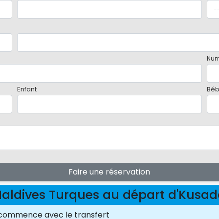
Num
Enfant
Bé
Faire une réservation
Maldives Turques au départ d'Kus
i commence avec le transfert