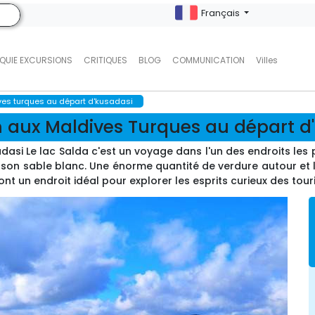
Français
QUIE EXCURSIONS
CRITIQUES
BLOG
COMMUNICATION
Villes
ves turques au départ d'kusadasi
n aux Maldives Turques au départ d
si Le lac Salda c'est un voyage dans l'un des endroits les pl
 son sable blanc. Une énorme quantité de verdure autour et l'
nt un endroit idéal pour explorer les esprits curieux des tour