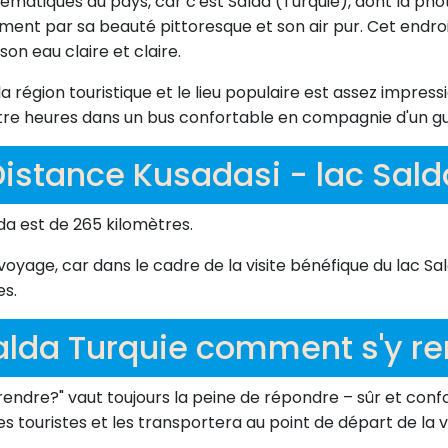
lématiques du pays, car c'est Salda (Turquie), dont la phot
ment par sa beauté pittoresque et son air pur. Cet endro
son eau claire et claire.
la région touristique et le lieu populaire est assez impres
atre heures dans un bus confortable en compagnie d'un gu
Distance Kusadasi - lac Sald
lda est de 265 kilomètres.
 voyage, car dans le cadre de la visite bénéfique du lac 
es.
alda Turquie comment s'y re
rendre?" vaut toujours la peine de répondre – sûr et conf
s touristes et les transportera au point de départ de la vi