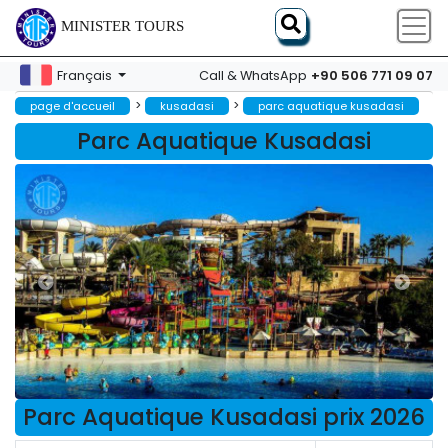
MINISTER TOURS
+90 506 771 09 07
Français
Call & WhatsApp
>
>
page d'accueil
kusadasi
parc aquatique kusadasi
Parc Aquatique Kusadasi
Parc Aquatique Kusadasi prix 2026