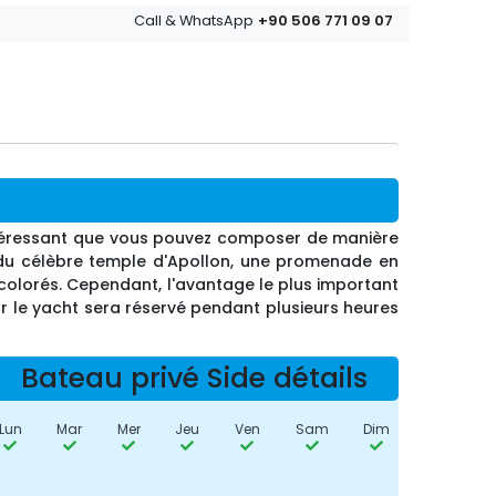
+90 506 771 09 07
Call & WhatsApp
 intéressant que vous pouvez composer de manière
du célèbre temple d'Apollon, une promenade en
colorés. Cependant, l'avantage le plus important
car le yacht sera réservé pendant plusieurs heures
Bateau privé Side détails
Lun
Mar
Mer
Jeu
Ven
Sam
Dim