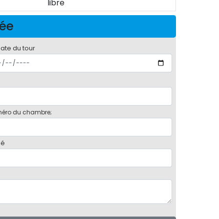
libre
née
date du tour
éro du chambre;
bé