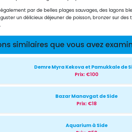
également par de belles plages sauvages, des lagons bleus
uster un délicieux déjeuner de poisson, bronzer sur des 
.
ons similaires que vous avez examin
Demre Myra Kekova et Pamukkale de S
Prix:
€100
Bazar Manavgat de Side
Prix:
€18
Aquarium à Side