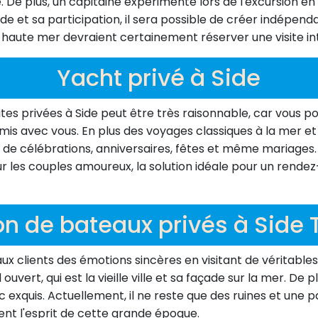
De plus, un capitaine expérimenté lors de l'excursion en 
ide et sa participation, il sera possible de créer indépen
a haute mer devraient certainement réserver une visite in
Yacht privé à Side
es privées à Side peut être très raisonnable, car vous po
d'amis avec vous. En plus des voyages classiques à la mer e
 de célébrations, anniversaires, fêtes et même mariages. P
r les couples amoureux, la solution idéale pour un rendez
on de bateaux privés à Side 
x clients des émotions sincères en visitant de véritables 
uvert, qui est la vieille ville et sa façade sur la mer. De 
c exquis. Actuellement, il ne reste que des ruines et une
ent l'esprit de cette grande époque.