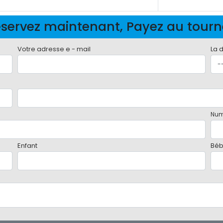
servez maintenant, Payez au tour
Votre adresse e - mail
La 
Num
Enfant
Bé