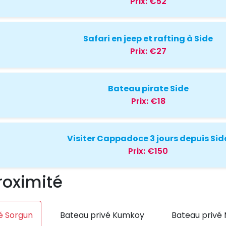
Prix:
€52
Safari en jeep et rafting à Side
Prix:
€27
Bateau pirate Side
Prix:
€18
Visiter Cappadoce 3 jours depuis Sid
Prix:
€150
roximité
é Sorgun
Bateau privé Kumkoy
Bateau privé