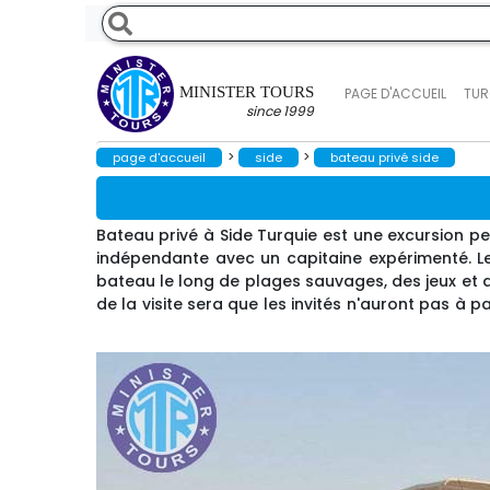
MINISTER TOURS
PAGE D'ACCUEIL
TUR
since 1999
>
>
page d'accueil
side
bateau privé side
Bateau privé à Side Turquie est une excursion p
indépendante avec un capitaine expérimenté. 
bateau le long de plages sauvages, des jeux et 
de la visite sera que les invités n'auront pas à 