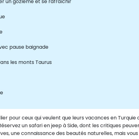
r un gözleme et se rafraîchir
ue
e
avec pause baignade
dans les monts Taurus
de
iculier pour ceux qui veulent que leurs vacances en Turqu
rvez un safari en jeep à Side, dont les critiques peuvent
es, une connaissance des beautés naturelles, mais vous