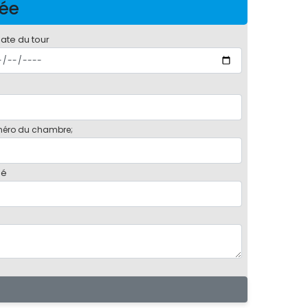
née
date du tour
éro du chambre;
bé