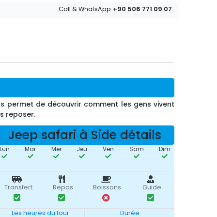
+90 506 771 09 07
Call & WhatsApp
ous permet de découvrir comment les gens vivent
s reposer.
Jeep safari à Side détails
Lun
Mar
Mer
Jeu
Ven
Sam
Dim
Transfert
Repas
Boissons
Guide
Les heures du tour
Durée