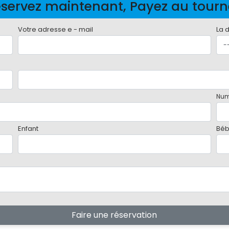
servez maintenant, Payez au tour
Votre adresse e - mail
La 
Num
Enfant
Bé
Faire une réservation