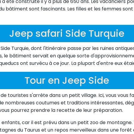
 été construite il y a plus de 650 ans. Les vacanciers po
 du bâtiment sont fascinants. Les filles et les femmes so
Jeep safari Side Turquie
Side Turquie, dont l'itinéraire passe par les ruines antique
ns, le bâtiment servait en quelque sorte d'approvisionneme
'aqueducs ont survécu à ce jour. La plupart d'entre eux éta
Tour en Jeep Side
e touristes s'arrête dans un petit village. Ici, vous vous
 nombreuses coutumes et traditions intéressantes, dégus
z, vous pourrez prendre la recette de leur préparation.
es enfants, car il est prévu dans un petit zoo de montag
agnes du Taurus et un repos merveilleux dans une forêt