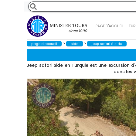
MINISTER TOURS
PAGE D'ACCUEIL
TUR
since 1999
>
>
page d'accueil
side
jeep safari à side
Jeep safari Side en Turquie est une excursion 
dans les 