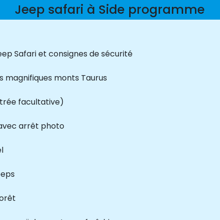
Jeep safari à Side programme
ep Safari et consignes de sécurité
les magnifiques monts Taurus
trée facultative)
avec arrêt photo
l
eeps
forêt