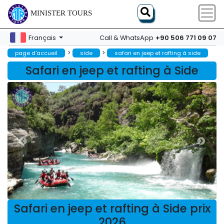
MINISTER TOURS
+90 506 771 09 07
Français
Call & WhatsApp
>
>
page d'accueil
side
safari en jeep et rafting à side
Safari en jeep et rafting à Side
Safari en jeep et rafting à Side prix
2026