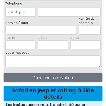
Téléphone
Numéro du
Nom de l'Hotel
chambre;
Adulte
Enfant
Bébé
Votre message
Faire une réservation
Safari en jeep et rafting à Side
détails
Les inclus
assurance, transfert, déjeuner,