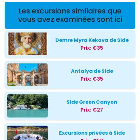
Les excursions similaires que
vous avez examinées sont ici
Demre Myra Kekova de Side
Prix:
€35
Antalya de Side
Prix:
€35
Side Green Canyon
Prix:
€27
Excursions privées à Side