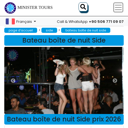
MINISTER TOURS
+90 506 771 09 07
Français
Call & WhatsApp
>
>
page d'accueil
side
bateau boîte de nuit side
Bateau boîte de nuit Side
Bateau boîte de nuit Side prix 2026