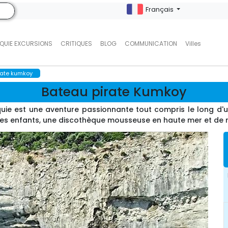
Français
QUIE EXCURSIONS
CRITIQUES
BLOG
COMMUNICATION
Villes
rate kumkoy
Bateau pirate Kumkoy
ie est une aventure passionnante tout compris le long d'un 
 les enfants, une discothèque mousseuse en haute mer et d