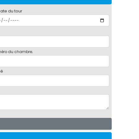
date du tour
éro du chambre;
bé
e