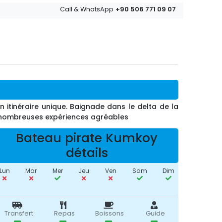
+90 506 771 09 07
Call & WhatsApp
itinéraire unique. Baignade dans le delta de la
e nombreuses expériences agréables
Bateau pirate Kumkoy
détails
Lun
Mar
Mer
Jeu
Ven
Sam
Dim
Transfert
Repas
Boissons
Guide