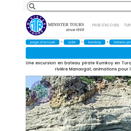
MINISTER TOURS
PAGE D'ACCUEIL
TUR
since 1999
>
>
>
page d'accueil
side
kumkoy
bateau pi
Une excursion en bateau pirate Kumkoy en Turqu
rivière Manavgat, animations pour