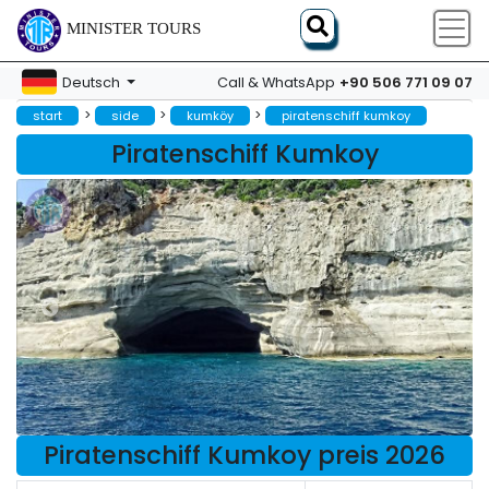
MINISTER TOURS
+90 506 771 09 07
Deutsch
Call & WhatsApp
>
>
>
start
side
kumköy
piratenschiff kumkoy
Piratenschiff Kumkoy
Piratenschiff Kumkoy preis 2026