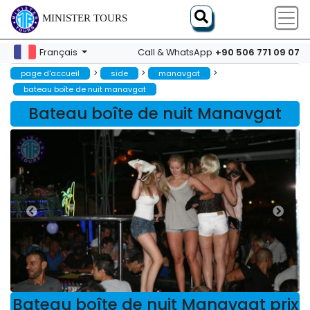
MINISTER TOURS
+90 506 771 09 07
Français
Call & WhatsApp
>
>
>
page d'accueil
side
manavgat
bateau boîte de nuit manavgat
Bateau boîte de nuit Manavgat
Bateau boîte de nuit Manavgat prix