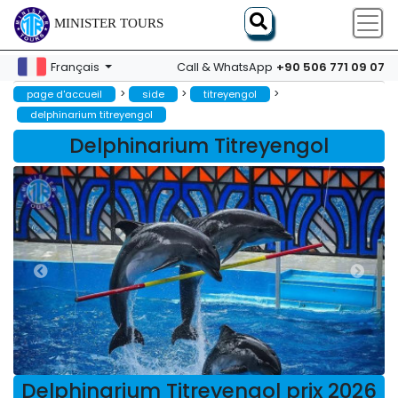
MINISTER TOURS
+90 506 771 09 07
Français
Call & WhatsApp
>
>
>
page d'accueil
side
titreyengol
delphinarium titreyengol
Delphinarium Titreyengol
Delphinarium Titreyengol prix 2026