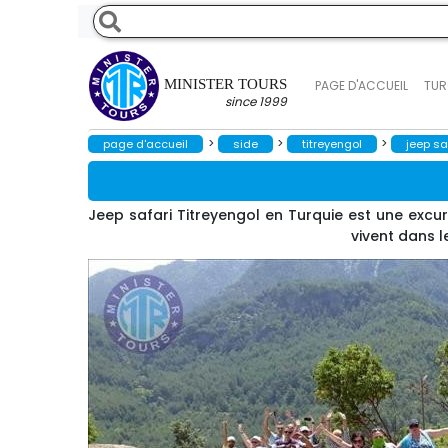
MINISTER TOURS
PAGE D'ACCUEIL
TUR
since 1999
>
>
>
page d'accueil
side
titreyengol
jeep sa
Jeep safari Titreyengol en Turquie est une exc
vivent dans l