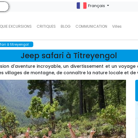
Français
QUIE EXCURSIONS
CRITIQUES
BLOG
COMMUNICATION
Villes
fari à titreyengol
Jeep safari à Titreyengol
ursion d'aventure incroyable, un divertissement et un voyag
es villages de montagne, de connaître la nature locale et de