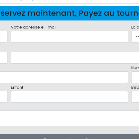
servez maintenant, Payez au tour
Votre adresse e - mail
La 
Num
Enfant
Bé