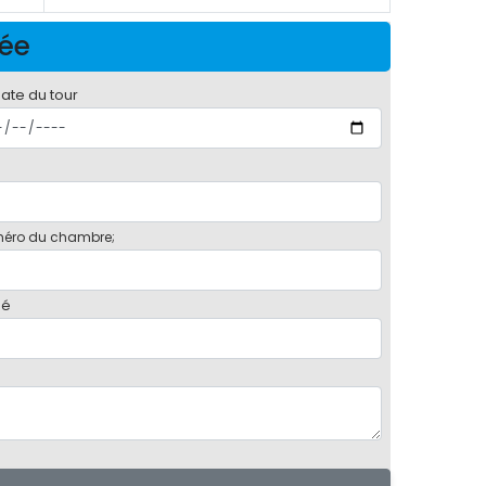
née
date du tour
éro du chambre;
bé