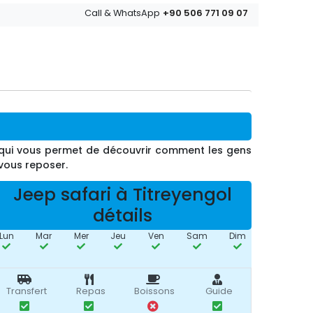
+90 506 771 09 07
Call & WhatsApp
e qui vous permet de découvrir comment les gens
 vous reposer.
Jeep safari à Titreyengol
détails
Lun
Mar
Mer
Jeu
Ven
Sam
Dim
Transfert
Repas
Boissons
Guide