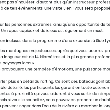
 pas s'inquiéter, d'autant plus qu'un instructeur professi
is à de tels événements, une visite 3 en 1 vous sera prop
ur les personnes extrêmes, ainsi qu'une opportunité de te
 Un repas copieux et délicieux est également un must.
incluses dans le programme d'une excursion à Side tyro
s montagnes majestueuses, après quoi vous pourrez prof
sa longueur est de 14 kilomètres et la plus grande profo
s paysages locaux.
enne provoquera une tempête d'émotions, une puissante mon
parler plus en détail du rafting. Ce sont des bateaux gonfl
ble détaillé, les participants les gèrent en toute autonom
mentés à proximité qui vous aideront à vous sortir de n'imp
ais si vous le souhaitez, vous pouvez en prendre un doubl
stes peuvent nager dans l'eau de la rivière ou marcher le l