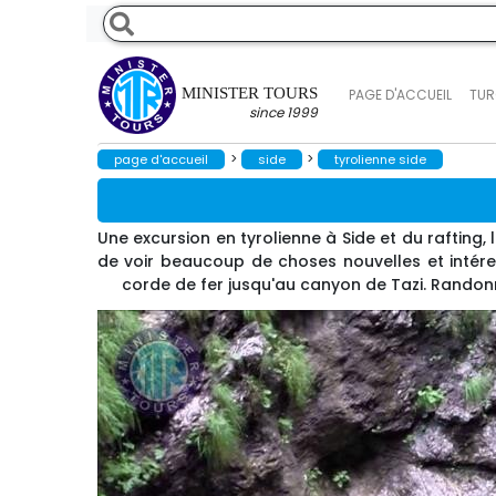
MINISTER TOURS
PAGE D'ACCUEIL
TUR
since 1999
>
>
page d'accueil
side
tyrolienne side
Une excursion en tyrolienne à Side et du rafting,
de voir beaucoup de choses nouvelles et intére
corde de fer jusqu'au canyon de Tazi. Randonn