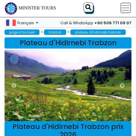
MINISTER TOURS
+90 506 771 09 07
Français
Call & WhatsApp
>
>
page d'accueil
trabzon
plateau d'hidirnebi trabzon
Plateau d'Hidirnebi Trabzon
Plateau d'Hidirnebi Trabzon prix
2026