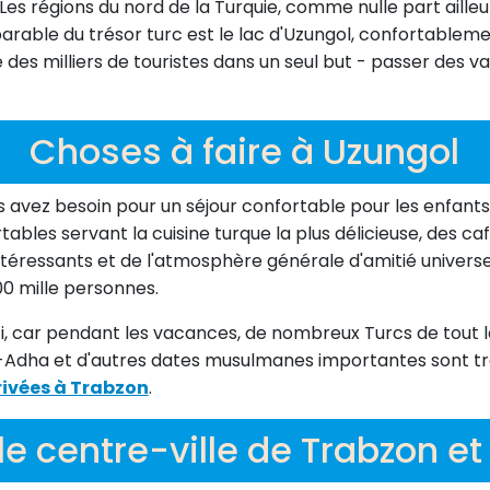
 Les régions du nord de la Turquie, comme nulle part aill
arable du trésor turc est le lac d'Uzungol, confortableme
des milliers de touristes dans un seul but - passer des 
Choses à faire à Uzungol
us avez besoin pour un séjour confortable pour les enfant
ables servant la cuisine turque la plus délicieuse, des c
ntéressants et de l'atmosphère générale d'amitié universel
500 mille personnes.
i, car pendant les vacances, de nombreux Turcs de tout l
al-Adha et d'autres dates musulmanes importantes sont t
rivées à Trabzon
.
le centre-ville de Trabzon et 