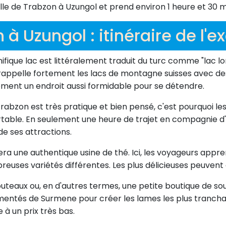
lle de Trabzon à Uzungol et prend environ 1 heure et 30 m
 à Uzungol : itinéraire de l'e
que lac est littéralement traduit du turc comme "lac long
 rappelle fortement les lacs de montagne suisses avec des
ement un endroit aussi formidable pour se détendre.
Trabzon est très pratique et bien pensé, c'est pourquoi l
rtable. En seulement une heure de trajet en compagnie d'u
de ses attractions.
ra une authentique usine de thé. Ici, les voyageurs appre
reuses variétés différentes. Les plus délicieuses peuven
 couteaux ou, en d'autres termes, une petite boutique de so
imentés de Surmene pour créer les lames les plus trancha
à un prix très bas.