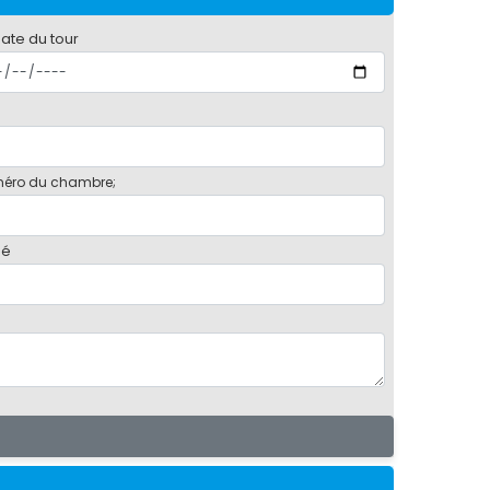
date du tour
éro du chambre;
bé
e