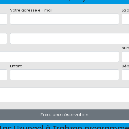
Votre adresse e - mail
La 
Num
Enfant
Bé
Faire une réservation
Lac Uzungol à Trabzon programm