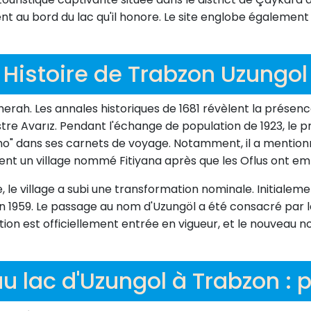
au bord du lac qu'il honore. Le site englobe également l
Histoire de Trabzon Uzungol
 Sherah. Les annales historiques de 1681 révèlent la prése
re Avarız. Pendant l'échange de population de 1923, le p
ho" dans ses carnets de voyage. Notamment, il a mentionn
nt un village nommé Fitiyana après que les Oflus ont emb
, le village a subi une transformation nominale. Initialem
n 1959. Le passage au nom d'Uzungöl a été consacré par la 
ation est officiellement entrée en vigueur, et le nouvea
u lac d'Uzungol à Trabzon : 