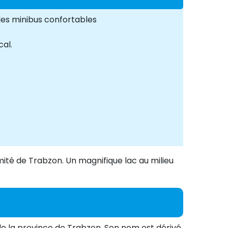
des minibus confortables
al.
imité de Trabzon. Un magnifique lac au milieu
de la province de Trabzon. Son nom est dérivé