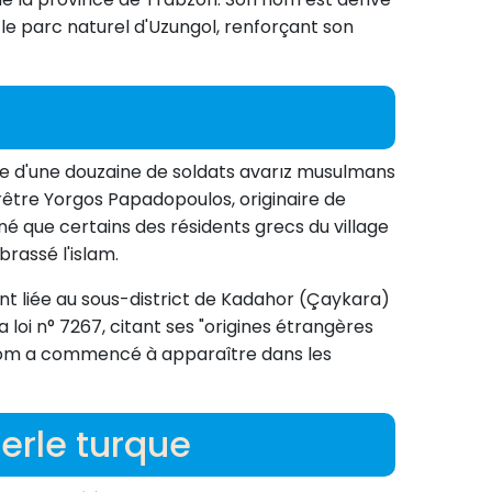
e parc naturel d'Uzungol, renforçant son
nce d'une douzaine de soldats avarız musulmans
rêtre Yorgos Papadopoulos, originaire de
é que certains des résidents grecs du village
rassé l'islam.
ent liée au sous-district de Kadahor (Çaykara)
loi n° 7267, citant ses "origines étrangères
u nom a commencé à apparaître dans les
perle turque