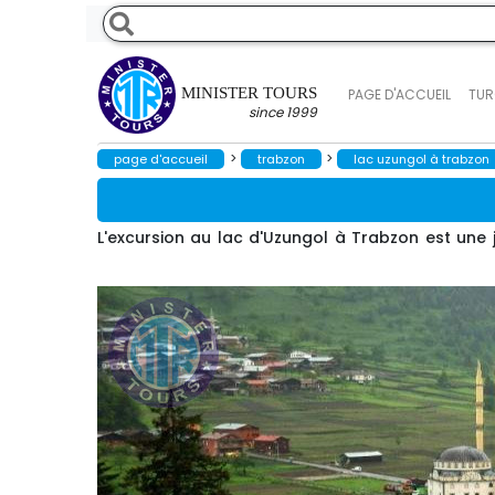
MINISTER TOURS
PAGE D'ACCUEIL
TUR
since 1999
>
>
page d'accueil
trabzon
lac uzungol à trabzon
L'excursion au lac d'Uzungol à Trabzon est une 