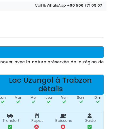
+90 506 771 09 07
Call & WhatsApp
renouer avec la nature préservée de la région de
Lac Uzungol à Trabzon
détails
Lun
Mar
Mer
Jeu
Ven
Sam
Dim
Transfert
Repas
Boissons
Guide