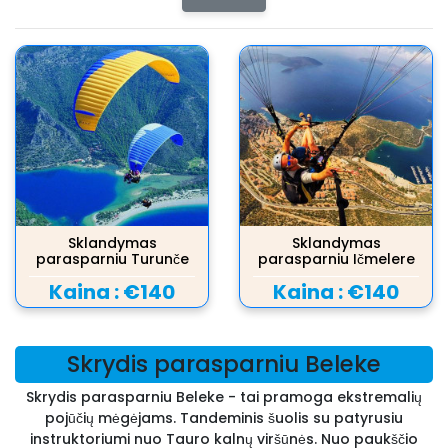
Sklandymas
Sklandymas
parasparniu Turunče
parasparniu Ičmelere
Kaina :
€140
Kaina :
€140
Skrydis parasparniu Beleke
Skrydis parasparniu Beleke - tai pramoga ekstremalių
pojūčių mėgėjams. Tandeminis šuolis su patyrusiu
instruktoriumi nuo Tauro kalnų viršūnės. Nuo paukščio