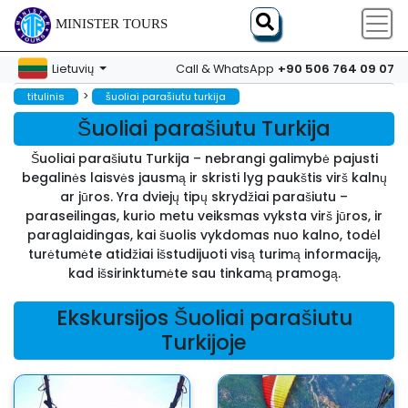
MINISTER TOURS
+90 506 764 09 07
Lietuvių
Call & WhatsApp
>
titulinis
šuoliai parašiutu turkija
Šuoliai parašiutu Turkija
Šuoliai parašiutu Turkija – nebrangi galimybė pajusti
begalinės laisvės jausmą ir skristi lyg paukštis virš kalnų
ar jūros. Yra dviejų tipų skrydžiai parašiutu –
paraseilingas, kurio metu veiksmas vyksta virš jūros, ir
paraglaidingas, kai šuolis vykdomas nuo kalno, todėl
turėtumėte atidžiai išstudijuoti visą turimą informaciją,
kad išsirinktumėte sau tinkamą pramogą.
Ekskursijos Šuoliai parašiutu
Turkijoje