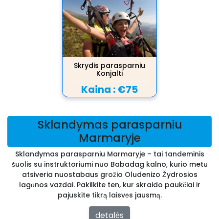
Skrydis parasparniu
Konjalti
Kaina :
€75
Sklandymas parasparniu
Marmaryje
Sklandymas parasparniu Marmaryje – tai tandeminis
šuolis su instruktoriumi nuo Babadag kalno, kurio metu
atsiveria nuostabaus grožio Oludenizo Žydrosios
lagūnos vazdai. Pakilkite ten, kur skraido paukčiai ir
pajuskite tikrą laisvės jausmą.
detalės