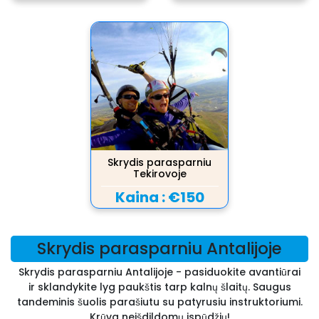
Skrydis parasparniu
Tekirovoje
Kaina :
€150
Skrydis parasparniu Antalijoje
Skrydis parasparniu Antalijoje - pasiduokite avantiūrai
ir sklandykite lyg paukštis tarp kalnų šlaitų. Saugus
tandeminis šuolis parašiutu su patyrusiu instruktoriumi.
Krūva neišdildomų ispūdžių!