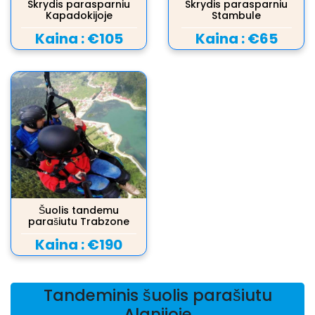
Skrydis parasparniu
Skrydis parasparniu
Kapadokijoje
Stambule
Kaina :
€105
Kaina :
€65
Šuolis tandemu
parašiutu Trabzone
Kaina :
€190
Tandeminis šuolis parašiutu
Alanijoje