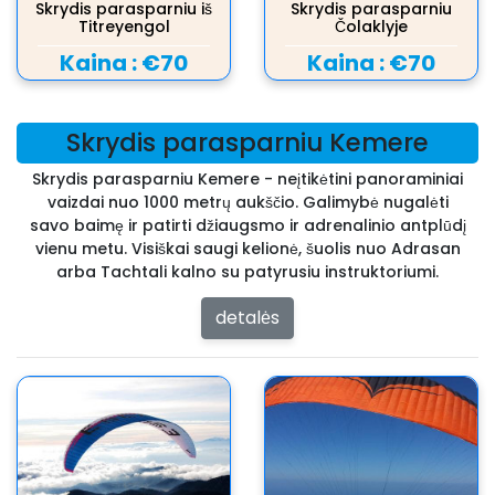
Skrydis parasparniu iš
Skrydis parasparniu
Titreyengol
Čolaklyje
Kaina :
€70
Kaina :
€70
Skrydis parasparniu Kemere
Skrydis parasparniu Kemere - neįtikėtini panoraminiai
vaizdai nuo 1000 metrų aukščio. Galimybė nugalėti
savo baimę ir patirti džiaugsmo ir adrenalinio antplūdį
vienu metu. Visiškai saugi kelionė, šuolis nuo Adrasan
arba Tachtali kalno su patyrusiu instruktoriumi.
detalės