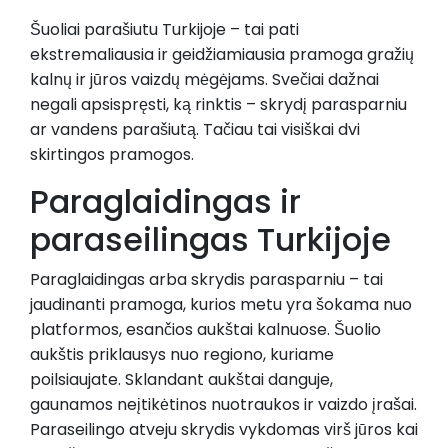
Šuoliai parašiutu Turkijoje – tai pati
ekstremaliausia ir geidžiamiausia pramoga gražių
kalnų ir jūros vaizdų mėgėjams. Svečiai dažnai
negali apsispręsti, ką rinktis – skrydį parasparniu
ar vandens parašiutą. Tačiau tai visiškai dvi
skirtingos pramogos.
Paraglaidingas ir
paraseilingas Turkijoje
Paraglaidingas arba skrydis parasparniu – tai
jaudinanti pramoga, kurios metu yra šokama nuo
platformos, esančios aukštai kalnuose. Šuolio
aukštis priklausys nuo regiono, kuriame
poilsiaujate. Sklandant aukštai danguje,
gaunamos neįtikėtinos nuotraukos ir vaizdo įrašai.
Paraseilingo atveju skrydis vykdomas virš jūros kai