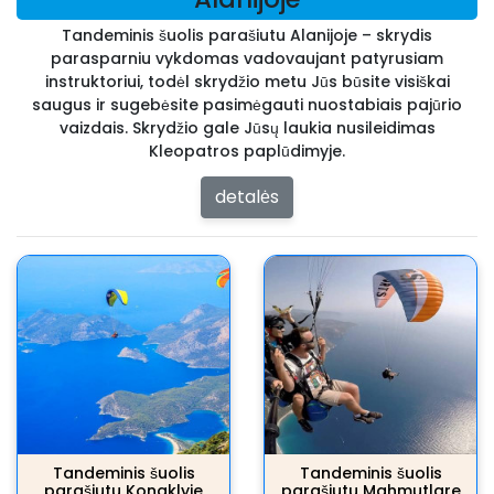
Tandeminis šuolis parašiutu Alanijoje – skrydis
parasparniu vykdomas vadovaujant patyrusiam
instruktoriui, todėl skrydžio metu Jūs būsite visiškai
saugus ir sugebėsite pasimėgauti nuostabiais pajūrio
vaizdais. Skrydžio gale Jūsų laukia nusileidimas
Kleopatros paplūdimyje.
detalės
Tandeminis šuolis
Tandeminis šuolis
parašiutu Konaklyje
parašiutu Mahmutlare