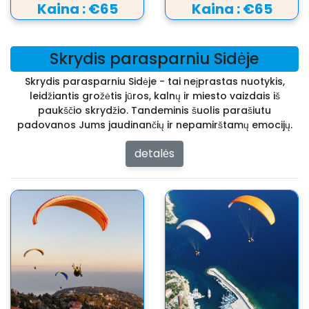
Kaina :
€65
Kaina :
€65
Skrydis parasparniu Sidėje
Skrydis parasparniu Sidėje - tai neįprastas nuotykis,
leidžiantis grožėtis jūros, kalnų ir miesto vaizdais iš
paukščio skrydžio. Tandeminis šuolis parašiutu
padovanos Jums jaudinančių ir nepamirštamų emocijų.
detalės