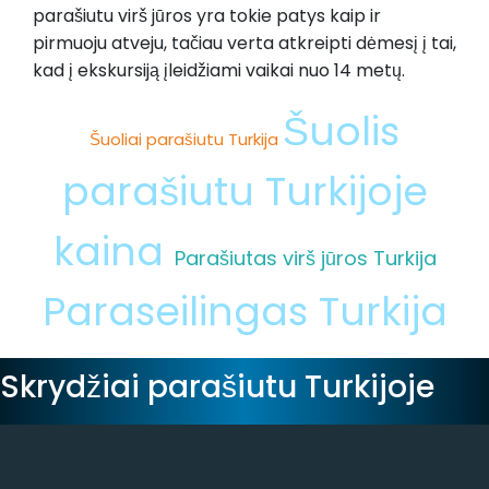
parašiutu virš jūros yra tokie patys kaip ir
pirmuoju atveju, tačiau verta atkreipti dėmesį į tai,
kad į ekskursiją įleidžiami vaikai nuo 14 metų.
Šuolis
Šuoliai parašiutu Turkija
parašiutu Turkijoje
kaina
Parašiutas virš jūros Turkija
Paraseilingas Turkija
Skrydžiai parašiutu Turkijoje