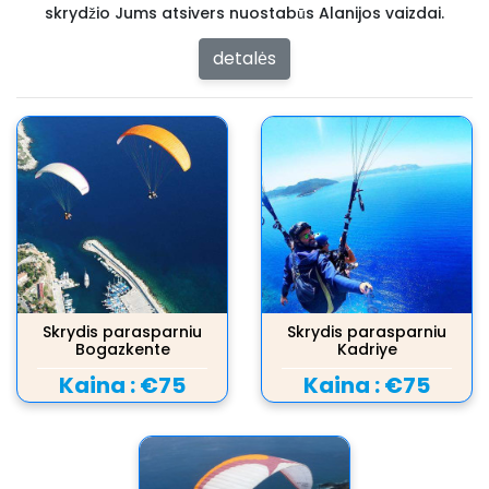
skrydžio Jums atsivers nuostabūs Alanijos vaizdai.
detalės
Skrydis parasparniu
Skrydis parasparniu
Bogazkente
Kadriye
Kaina :
€75
Kaina :
€75