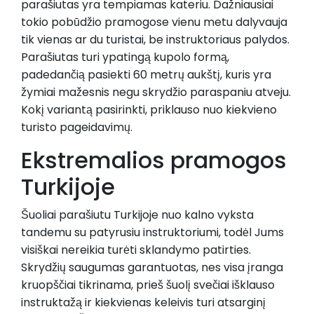
parašiutas yra tempiamas kateriu. Dažniausiai
tokio pobūdžio pramogose vienu metu dalyvauja
tik vienas ar du turistai, be instruktoriaus palydos.
Parašiutas turi ypatingą kupolo formą,
padedančią pasiekti 60 metrų aukštį, kuris yra
žymiai mažesnis negu skrydžio paraspaniu atveju.
Kokį variantą pasirinkti, priklauso nuo kiekvieno
turisto pageidavimų.
Ekstremalios pramogos
Turkijoje
Šuoliai parašiutu Turkijoje nuo kalno vyksta
tandemu su patyrusiu instruktoriumi, todėl Jums
visiškai nereikia turėti sklandymo patirties.
Skrydžių saugumas garantuotas, nes visa įranga
kruopščiai tikrinama, prieš šuolį svečiai išklauso
instruktažą ir kiekvienas keleivis turi atsarginį