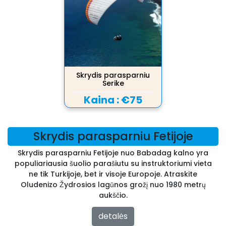
Skrydis parasparniu
Serike
Kaina :
€75
Skrydis parasparniu Fetijoje
Skrydis parasparniu Fetijoje nuo Babadag kalno yra
populiariausia šuolio parašiutu su instruktoriumi vieta
ne tik Turkijoje, bet ir visoje Europoje. Atraskite
Oludenizo Žydrosios lagūnos grožį nuo 1980 metrų
aukščio.
detalės