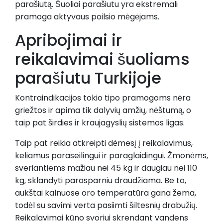
parašiutą. Šuoliai parašiutu yra ekstremali
pramoga aktyvaus poilsio mėgėjams.
Apribojimai ir
reikalavimai šuoliams
parašiutu Turkijoje
Kontraindikacijos tokio tipo pramogoms nėra
griežtos ir apima tik dalyvių amžių, nėštumą, o
taip pat širdies ir kraujagyslių sistemos ligas.
Taip pat reikia atkreipti dėmesį į reikalavimus,
keliamus paraseilingui ir paraglaidingui. Žmonėms,
sveriantiems mažiau nei 45 kg ir daugiau nei 110
kg, sklandyti parasparniu draudžiama. Be to,
aukštai kalnuose oro temperatūra gana žema,
todėl su savimi verta pasiimti šiltesnių drabužių.
Reikalavimai kūno svoriui skrendant vandens