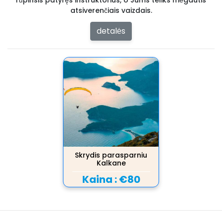
rūpinsis patyręs instruktorius, o Jums teliks mėgautis
atsiverenčiais vaizdais.
detalės
Skrydis parasparniu
Kalkane
Kaina :
€80